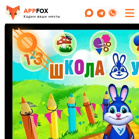
APP
FOX
Кодим ваши мечты