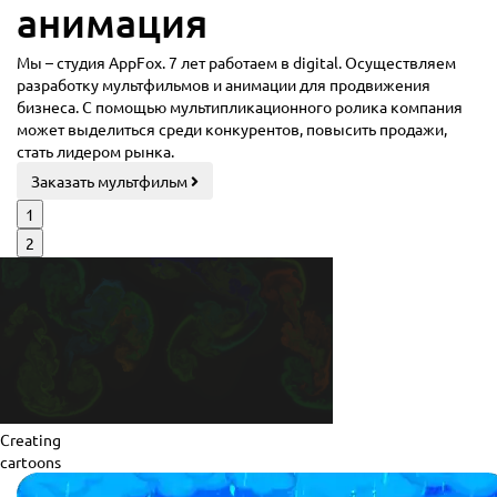
а
н
и
м
а
ц
и
я
|
Мы – студия AppFox. 7 лет работаем в digital. Осуществляем
разработку мультфильмов и анимации для продвижения
бизнеса. С помощью мультипликационного ролика компания
может выделиться среди конкурентов, повысить продажи,
стать лидером рынка.
Заказать мультфильм
1
2
Creating
cartoons