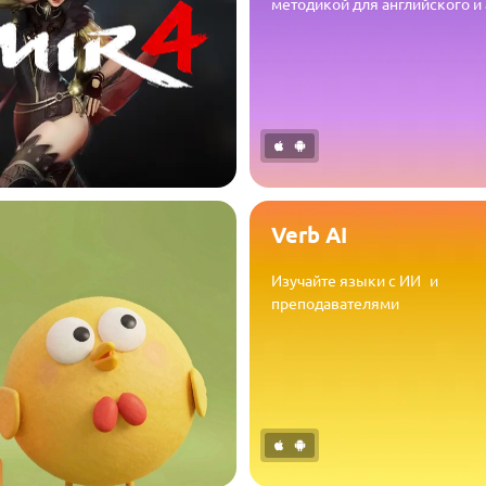
методикой для английского и
Verb AI
Изучайте языки с ИИ и
преподавателями