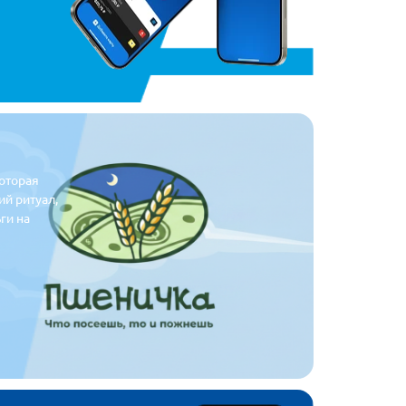
оторая
ий ритуал,
ги на