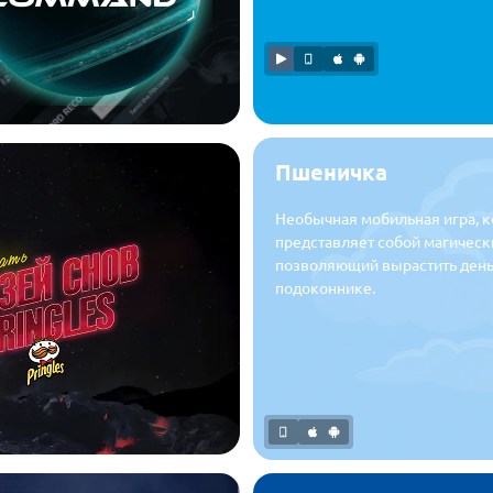
Пшеничка
Необычная мобильная игра, к
представляет собой магическ
позволяющий вырастить день
подоконнике.