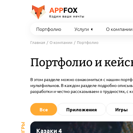
APP
FOX
Кодим ваши мечты
Портфолио
Услуги
О компании
Главная
О компании
Портфолио
Портфолио и кей
В этом разделе можно ознакомиться с нашим портф
мультфильмов. В каждом разделе подробно описыва
разработки и честно рассказываем о трудностях, с
Все
Приложения
Игры
Казаки 4