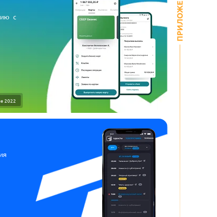
цию с
е 2022
ия