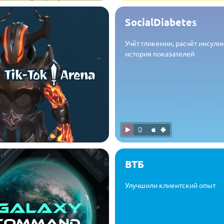
SocialDiabetes
Учёт гликемии, расчёт инсули
история показателей
ВТБ
Улучшили клиентский опыт