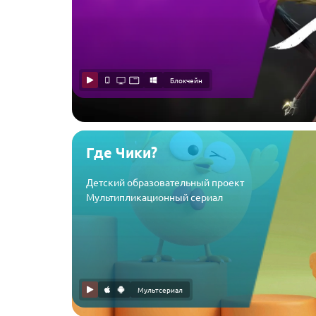
Блокчейн
Где Чики?
Детский образовательный проект
Мультипликационный сериал
Мультсериал