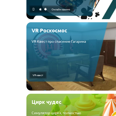
Онлайн казино
VR Роскосмос
VR Квест про спасение Гагарина
VR квест
Цирк чудес
Симулятор цирка, полностью