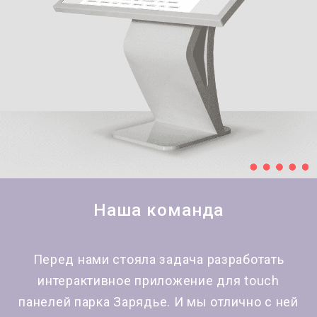
Наша команда
Перед нами стояла задача разработать
интерактивное приложение для touch
панелей парка Зарядье. И мы отлично с ней