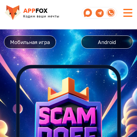
APP
FOX
Кодим ваши мечты
Мобильная игра
Android