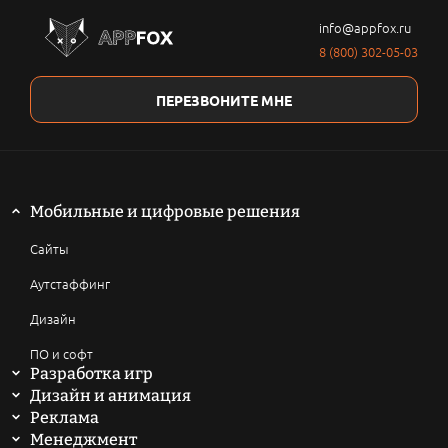
info@appfox.ru
8 (800) 302-05-03
ПЕРЕЗВОНИТЕ МНЕ
Мобильные и цифровые решения
Сайты
Аутстаффинг
Дизайн
ПО и софт
Разработка игр
Мобильные игры
Дизайн и анимация
2D анимация
Реклама
Компьютерные игры
SEO продвижение сайтов
Менеджмент