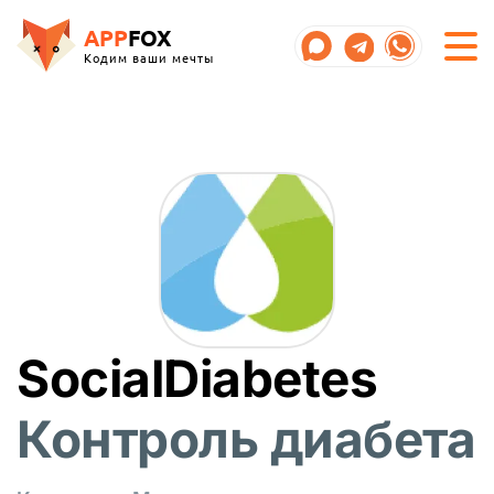
APP
FOX
Кодим ваши мечты
SocialDiabetes
Контроль диабета