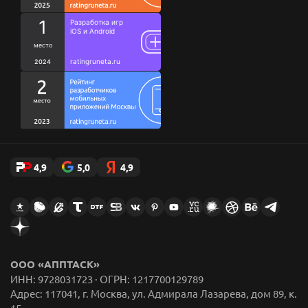
Аккредитация
Кодекс
Благотворительность
Исследования
Ценности
Цитаты сотрудников
Стикеры AppFox в Telegram
4,9
5,0
4,9
ООО «АППТАСК»
ИНН: 9728031723 · ОГРН: 1217700129789
Адрес: 117041, г. Москва, ул. Адмирала Лазарева, дом 89, к.
15