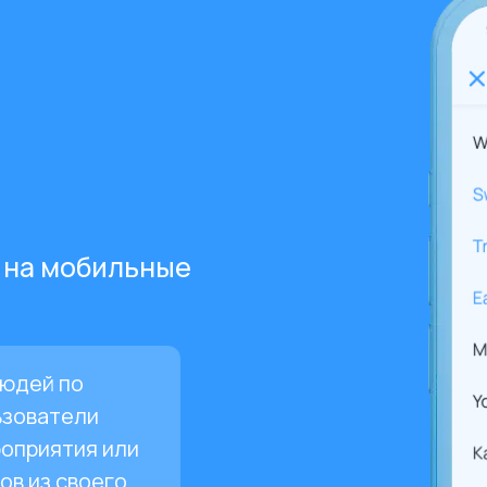
 на мобильные
людей по
ьзователи
роприятия или
в из своего