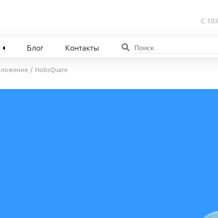
С 10:
Блог
Контакты
иложения
HobsQuare