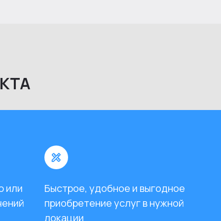
КТА
ю или
Быстрое, удобное и выгодное
чений
приобретение услуг в нужной
локации