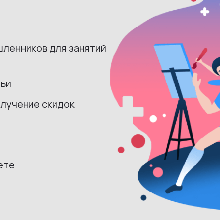
шленников для занятий
мьи
олучение скидок
ете