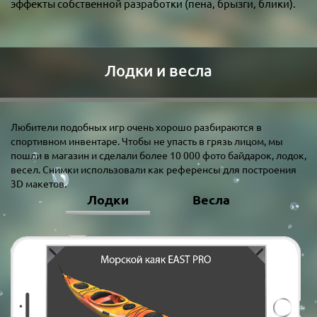
эффекты собственной разработки (пена, брызги, блики).
Лодки и весла
Любители подобных игр очень хорошо разбираются в
спортивном инвентаре. Чтобы не упасть в грязь лицом, мы
пошли в магазин и сделали более 10 000 фото байдарок, лодок,
весел. Снимки использовали как референсы для построения
3D макетов.
Лодки
Весла