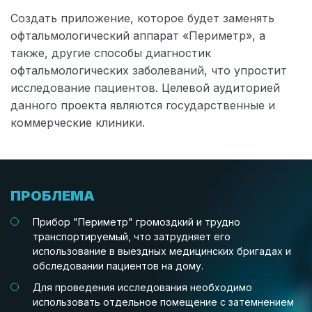
Создать приложение, которое будет заменять
офтальмологический аппарат «Периметр», а
также, другие способы диагностик
офтальмологических заболеваний, что упростит
исследование пациентов. Целевой аудиторией
данного проекта являются государственные и
коммерческие клиники.
ПРОБЛЕМА
С какими проблемами мы сто
Прибор "Периметр" громоздкий и трудно
транспортируемый, что затрудняет его
использование в выездных медицинских бригадах и
обследовании пациентов на дому.
Для проведения исследования необходимо
использовать отдельное помещение с затемнением