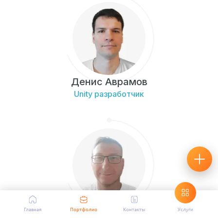
Денис Аврамов
Unity разработчик
Андрей Видякин
Главная
Портфолио
Контакты
Услуги