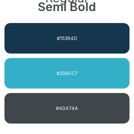
Semi Bold
#15364D
#33AFC7
#40474A