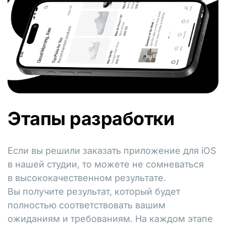
Этапы разработки
Если вы решили заказать приложение для iOS
в нашей студии, то можете не сомневаться
в высококачественном результате.
Вы получите результат, который будет
полностью соответствовать вашим
ожиданиям и требованиям. На каждом этапе