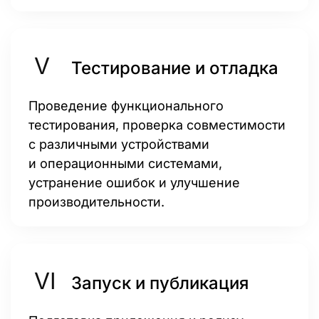
Тестирование и отладка
Проведение функционального
тестирования, проверка совместимости
с различными устройствами
и операционными системами,
устранение ошибок и улучшение
производительности.
Запуск и публикация