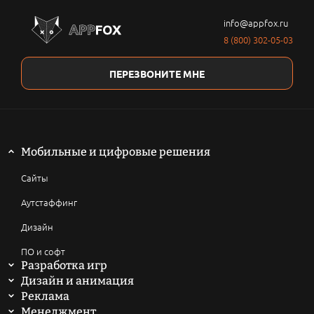
info@appfox.ru
8 (800) 302-05-03
ПЕРЕЗВОНИТЕ МНЕ
Мобильные и цифровые решения
Сайты
Аутстаффинг
Дизайн
ПО и софт
Разработка игр
Мобильные игры
Дизайн и анимация
2D анимация
Реклама
Компьютерные игры
SEO продвижение сайтов
Менеджмент