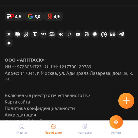
4,9
5,0
4,9
ООО «АППТАСК»
ИНН: 9728031723 · ОГРН: 1217700129789
Адрес: 117041, г. Москва, ул. Адмирала Лазарева, дом 89, к.
15
Включены в реестр отечественного ПО
Карта сайта
Политика конфиденциальности
Аккредитация
2015-
2026
@AppFox
Главная
Портфолио
Контакты
Услуги