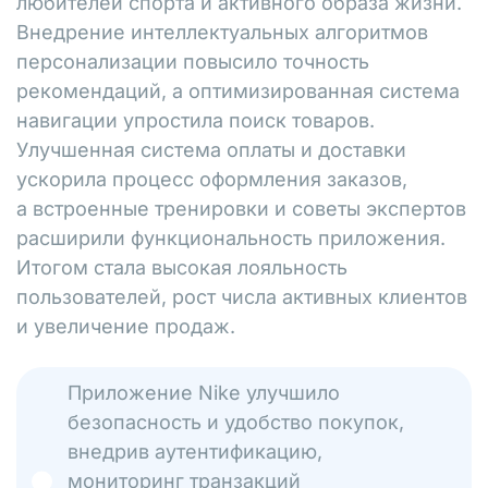
любителей спорта и активного образа жизни.
Внедрение интеллектуальных алгоритмов
персонализации повысило точность
рекомендаций, а оптимизированная система
навигации упростила поиск товаров.
Улучшенная система оплаты и доставки
ускорила процесс оформления заказов,
а встроенные тренировки и советы экспертов
расширили функциональность приложения.
Итогом стала высокая лояльность
пользователей, рост числа активных клиентов
и увеличение продаж.
Приложение Nike улучшило
безопасность и удобство покупок,
внедрив аутентификацию,
мониторинг транзакций