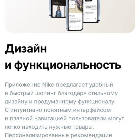
Дизайн
и функциональность
Приложение Nike предлагает удобный
и быстрый шопинг благодаря стильному
дизайну и продуманному функционалу.
С интуитивно понятным интерфейсом
и плавной навигацией пользователи могут
легко находить нужные товары.
Персонализированные рекомендации