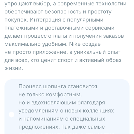
упрощают выбор, а современные технологии
обеспечивают безопасность и простоту
покупок. Интеграция с популярными
платежными и доставочными сервисами
делает процесс оплаты и получения заказов
максимально удобным. Nike создает
не просто приложение, а уникальный опыт
для всех, кто ценит спорт и активный образ
жизни.
Процесс шопинга становится
не только комфортным,
но и вдохновляющим благодаря
уведомлениям о новых коллекциях
и напоминаниям о специальных
предложениях. Так даже самые