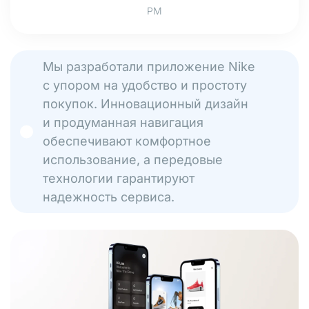
PM
Мы разработали приложение Nike
с упором на удобство и простоту
покупок. Инновационный дизайн
и продуманная навигация
обеспечивают комфортное
использование, а передовые
технологии гарантируют
надежность сервиса.