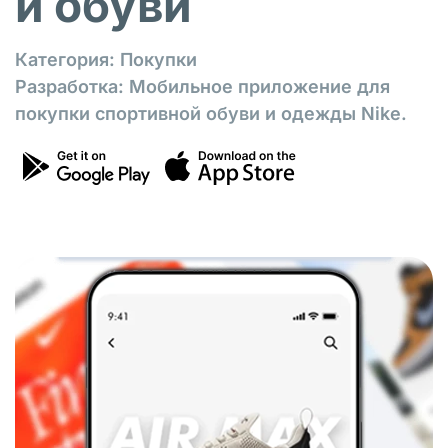
и обуви
Категория: Покупки
Разработка: Мобильное приложение для
покупки спортивной обуви и одежды Nike.