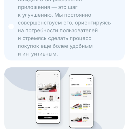
приложения — это шаг
к улучшению. Мы постоянно
совершенствуем его, ориентируясь
на потребности пользователей
и стремясь сделать процесс
покупок еще более удобным
и интуитивным.