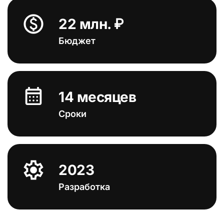
22 млн. ₽
Бюджет
14 месяцев
Сроки
2023
Разработка