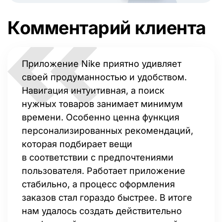
Комментарий клиента
Приложение Nike приятно удивляет
своей продуманностью и удобством.
Навигация интуитивная, а поиск
нужных товаров занимает минимум
времени. Особенно ценна функция
персонализированных рекомендаций,
которая подбирает вещи
в соответствии с предпочтениями
пользователя. Работает приложение
стабильно, а процесс оформления
заказов стал гораздо быстрее. В итоге
нам удалось создать действительно