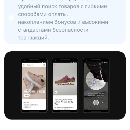
удобный поиск товаров с гибкими
способами оплаты,
накоплением бонусов и высокими
стандартами безопасности
транзакций.