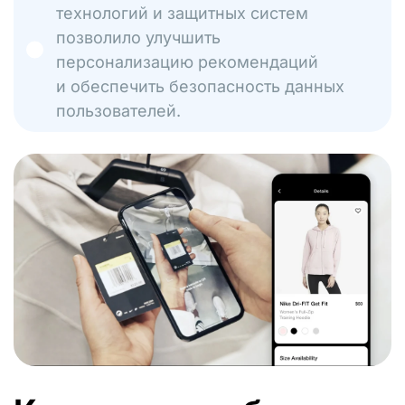
технологий и защитных систем
позволило улучшить
персонализацию рекомендаций
и обеспечить безопасность данных
пользователей.