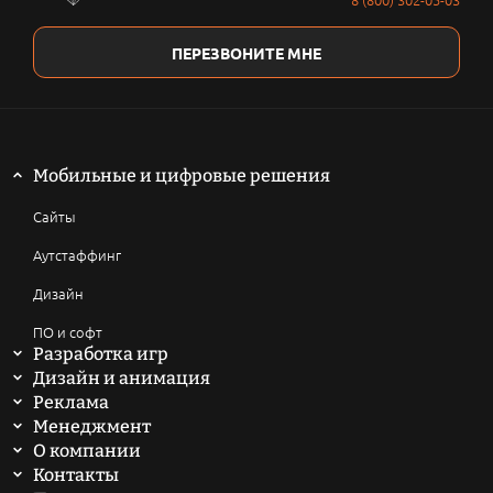
ПЕРЕЗВОНИТЕ МНЕ
Мобильные и цифровые решения
Сайты
Аутстаффинг
Дизайн
ПО и софт
Разработка игр
Мобильные игры
Дизайн и анимация
2D анимация
Реклама
Компьютерные игры
SEO продвижение сайтов
Менеджмент
3D анимация
Написать техническое задание
О компании
Браузерные и онлайн игры
ASO продвижение
История
Контакты
Мультфильмы
Токеномика проекта