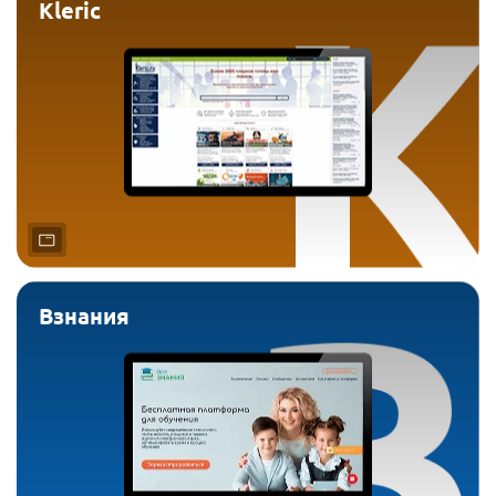
Kleric
Взнания