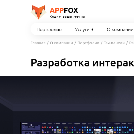
APP
FOX
Кодим ваши мечты
Портфолио
Услуги
О компании
Главная
О компании
Портфолио
Тач-панели
Ра
Разработка интера