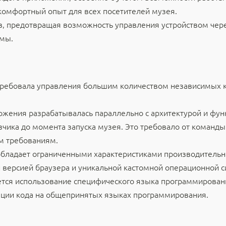
комфортный опыт для всех посетителей музея.
в, предотвращая возможность управления устройством чере
емы.
требовала управления большим количеством независимых к
ожения разрабатывалась параллельно с архитектурой и фун
чика до момента запуска музея. Это требовало от команды
ым требованиям.
 обладает ограниченными характеристиками производител
 версией браузера и уникальной кастомной операционной 
ается использование специфического языка программирован
ации кода на общепринятых языках программирования.