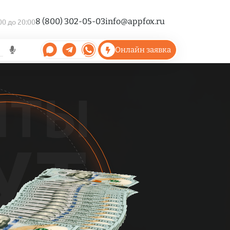
8 (800) 302-05-03
info@appfox.ru
00 до 20:00
Онлайн заявка
НТЫ
УТ