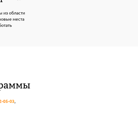
ы из области
зовые места
ботать
граммы
02-05-03
,