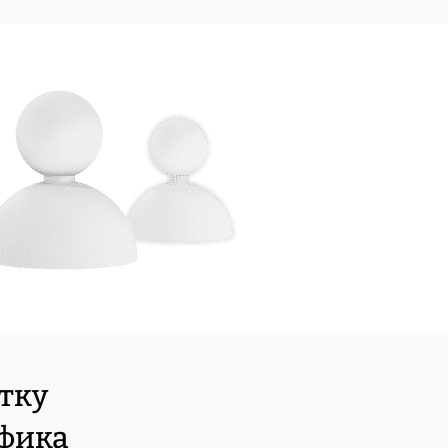
отку
ифика