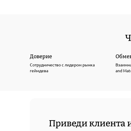
Ч
Доверие
Обме
Сотрудничество с лидером рынка
Взаимна
геймдева
and Mate
Приведи клиента 