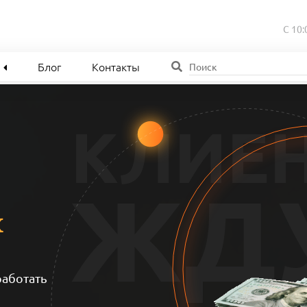
С 10:
Блог
Контакты
КЛИЕ
ЖД
x
работать