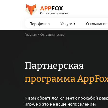
APP
FOX
Кодим ваши мечты
Портфолио
Услуги
О компании
Главная
Сотрудничество
Партнерская
программа AppFo
К вам обратился клиент с просьбой раз
игру, но это не ваше направление?