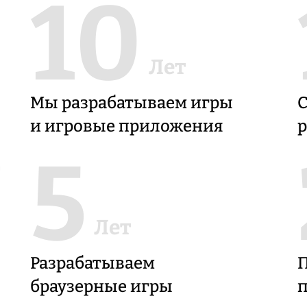
10
Лет
Мы разрабатываем игры
С
и игровые приложения
р
5
Лет
Разрабатываем
П
браузерные игры
п