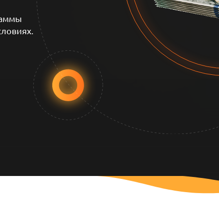
раммы
словиях.