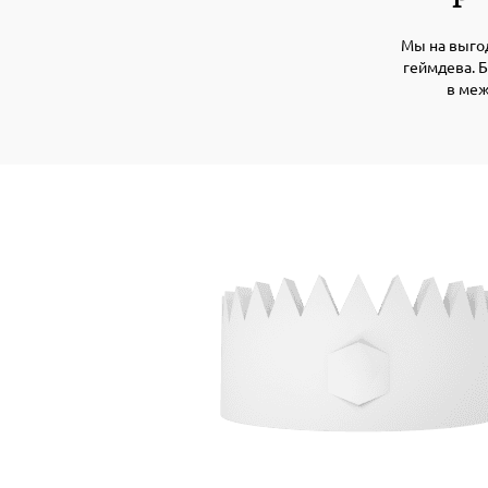
Мы на выгод
геймдева. 
в меж