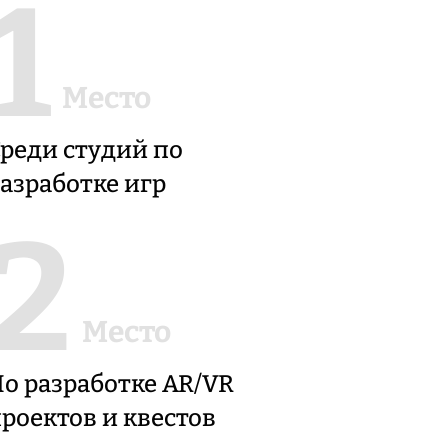
1
Место
реди студий по
азработке игр
2
Место
о разработке AR/VR
роектов и квестов