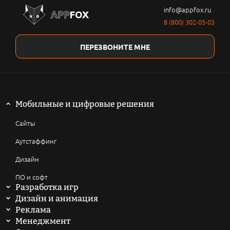
info@appfox.ru
8 (800) 302-05-03
ПЕРЕЗВОНИТЕ МНЕ
Мобильные и цифровые решения
Сайты
Аутстаффинг
Дизайн
ПО и софт
Разработка игр
Мобильные игры
Дизайн и анимация
2D анимация
Реклама
Компьютерные игры
SEO продвижение сайтов
Менеджмент
3D анимация