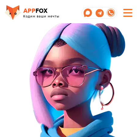
APP
FOX
Кодим ваши мечты