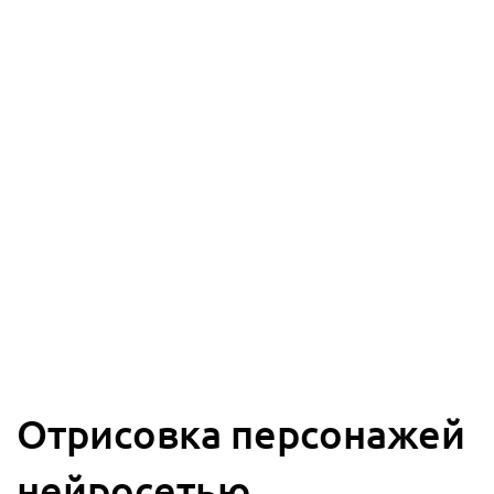
Отрисовка персонажей
н
е
й
р
о
с
е
т
ь
ю