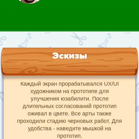
Эскизы
Каждый экран прорабатывался UX/UI
художником на прототипе для
улучшения юзабилити. После
длительных согласований прототип
оживал в цвете. Все арты также
проходили стадию черновых работ. Для
удобства - наведите мышкой на
прототип.