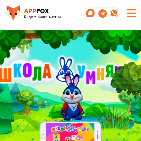
APP
FOX
Кодим ваши мечты