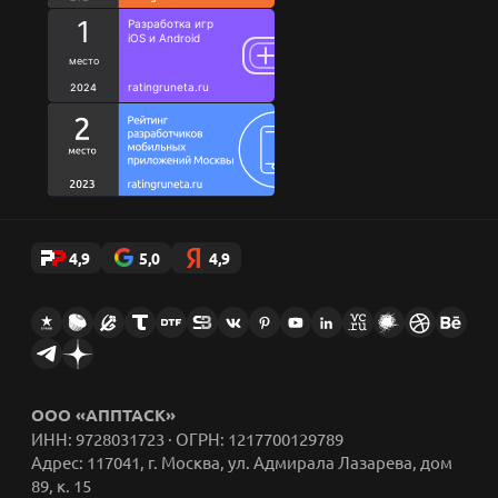
Кодекс
Благотворительность
Исследования
Ценности
Цитаты сотрудников
Стикеры AppFox в Telegram
4,9
5,0
4,9
ООО «АППТАСК»
ИНН: 9728031723 · ОГРН: 1217700129789
Адрес: 117041, г. Москва, ул. Адмирала Лазарева, дом
89, к. 15