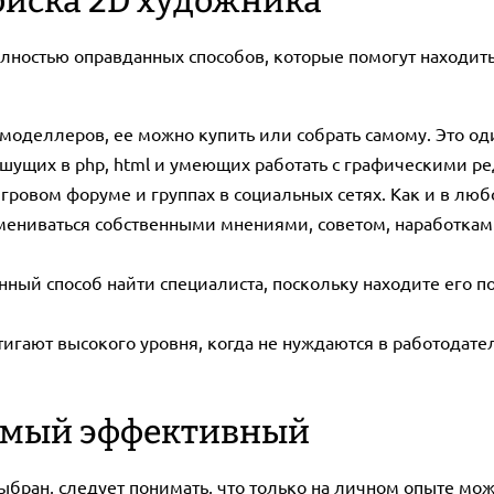
оиска 2D художника
лностью оправданных способов, которые помогут находить
 моделлеров, ее можно купить или собрать самому. Это оди
ишущих в php, html и умеющих работать с графическими р
ровом форуме и группах в социальных сетях. Как и в люб
ениваться собственными мнениями, советом, наработками
нный способ найти специалиста, поскольку находите его 
игают высокого уровня, когда не нуждаются в работодател
самый эффективный
выбран, следует понимать, что только на личном опыте мо