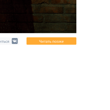
иться
Читать позже