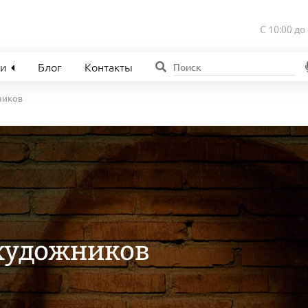
С 10:00 до
ии
Блог
Контакты
ников
 художников