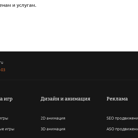
енам и услугам.
ru
-03
а игр
Дизайн и анимация
Реклама
игры
2D анимация
SEO продвижени
ые игры
3D анимация
ASO продвижен