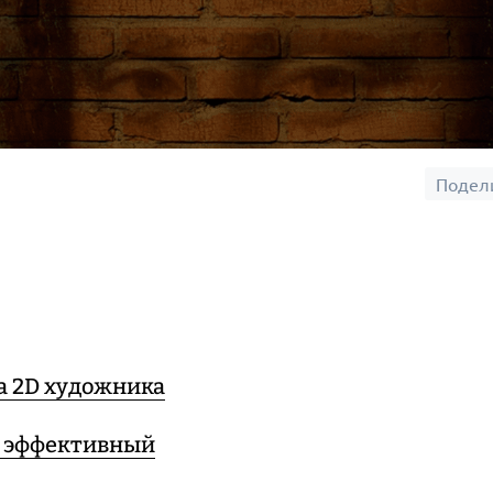
Подел
а 2D художника
й эффективный