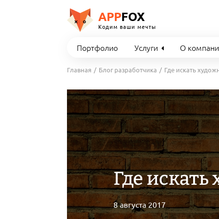
APP
FOX
Кодим ваши мечты
Портфолио
Услуги
О компан
Главная
Блог разработчика
Где искать худож
Где искать
8 августа 2017