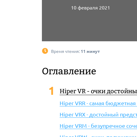
10 февраля 2021
Время чтения:
11 минут
Оглавление
Hiper VR - очки достойн
Hiper VRR - самая бюджетна
Hiper VRX - достойный пред
Hiper VRM - безупречное соч
Hiper VRW - очки, получивш