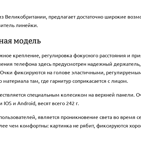
из Великобритании, предлагает достаточно широкие возмо
витель линейки.
ная модель
ное крепление, регулировка фокусного расстояния и прия
ления телефона здесь предусмотрен надежный держатель,
 Очки фиксируются на голове эластичными, регулируемы
о материала там, где гарнитур соприкасается с лицом.
ествляется специальным колесиком на верхней панели. Оч
OS и Android, весят всего 242 г.
ользователей, является проникновение света во время се
олее чем комфортны: картинка не рябит, фиксируются хоро