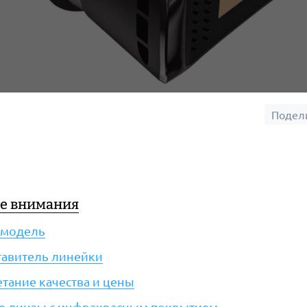
Подел
ые внимания
я модель
ставитель линейки
етание качества и цены
ие линзы с инфракрасным покрытием