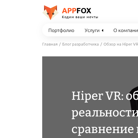
APP
FOX
Кодим ваши мечты
Портфолио
Услуги
О компан
Главная
Блог разработчика
Обзор на Hiper V
Hiper VR: 
реальности
сравнение