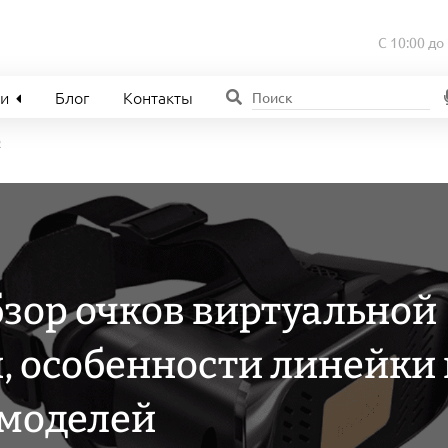
С 10:00 до
ии
Блог
Контакты
R
обзор очков виртуальной
, особенности линейки 
 моделей