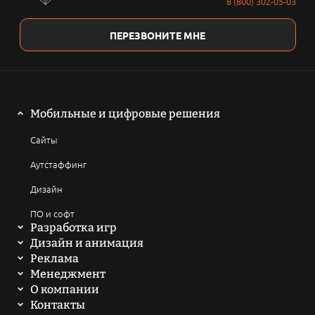
8 (800) 302-05-03
ПЕРЕЗВОНИТЕ МНЕ
Мобильные и цифровые решения
Сайты
Аутстаффинг
Дизайн
ПО и софт
Разработка игр
Мобильные игры
Дизайн и анимация
2D анимация
Реклама
Компьютерные игры
SEO продвижение сайтов
Менеджмент
3D анимация
Написать техническое задание
О компании
Браузерные и онлайн игры
ASO продвижение
История
Контакты
Мультфильмы
Токеномика проекта