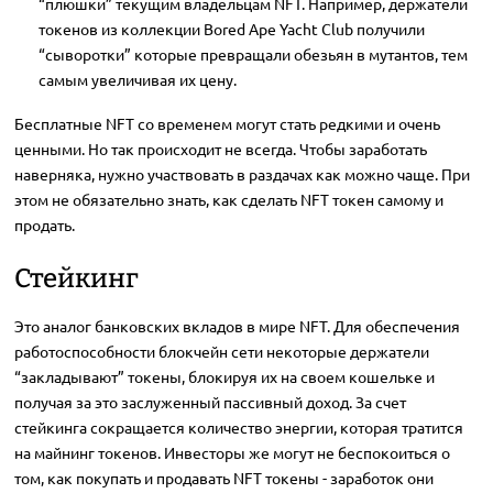
“плюшки” текущим владельцам NFT. Например, держатели
токенов из коллекции Bored Ape Yacht Club получили
“сыворотки” которые превращали обезьян в мутантов, тем
самым увеличивая их цену.
Бесплатные NFT со временем могут стать редкими и очень
ценными. Но так происходит не всегда. Чтобы заработать
наверняка, нужно участвовать в раздачах как можно чаще. При
этом не обязательно знать, как сделать NFT токен самому и
продать.
Стейкинг
Это аналог банковских вкладов в мире NFT. Для обеспечения
работоспособности блокчейн сети некоторые держатели
“закладывают” токены, блокируя их на своем кошельке и
получая за это заслуженный пассивный доход. За счет
стейкинга сокращается количество энергии, которая тратится
на майнинг токенов. Инвесторы же могут не беспокоиться о
том, как покупать и продавать NFT токены - заработок они