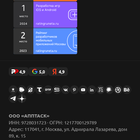
Кодекс
Благотворительность
Исследования
Ценности
Цитаты сотрудников
Стикеры AppFox в Telegram
4,9
5,0
4,9
ООО «АППТАСК»
ИНН: 9728031723 · ОГРН: 1217700129789
Адрес: 117041, г. Москва, ул. Адмирала Лазарева, дом
89, к. 15