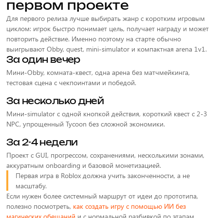
первом проекте
Для первого релиза лучше выбирать жанр с коротким игровым
циклом: игрок быстро понимает цель, получает награду и может
повторить действие. Именно поэтому на старте обычно
выигрывают Obby, quest, mini-simulator и компактная arena 1v1.
За один вечер
Мини-Obby, комната-квест, одна арена без матчмейкинга,
тестовая сцена с чекпоинтами и победой.
За несколько дней
Мини-simulator с одной кнопкой действия, короткий квест с 2-3
NPC, упрощенный Tycoon без сложной экономики.
За 2-4 недели
Проект с GUI, прогрессом, сохранениями, несколькими зонами,
аккуратным onboarding и базовой монетизацией.
Первая игра в Roblox должна учить законченности, а не
масштабу.
Если нужен более системный маршрут от идеи до прототипа,
полезно посмотреть,
как создать игру с помощью ИИ без
магических обещаний
и с нормальной разбивкой по этапам.