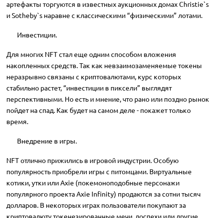
артефакты торгуются в известных аукционных домах Christie`s
и Sotheby`s наравне с классическими “физическими” лотами.
Инвестиции.
Для многих NFT стал еще одним способом вложения
накопленных средств. Так как невзаимозаменяемые токены
неразрывно связаны с криптовалютами, курс которых
стабильно растет, “инвестиции в пиксели” выглядят
перспективными. Но есть и мнение, что рано или поздно рынок
пойдет на спад. Как будет на самом деле - покажет только
время.
Внедрение в игры.
NFT отлично прижились в игровой индустрии. Особую
популярность приобрели игры с питомцами. Виртуальные
котики, утки или Axie (покемоноподобные персонажи
популярного проекта Axie Infinity) продаются за сотни тысяч
долларов. В некоторых играх пользователи покупают за
криптовалюту токенезированные мечи, доспехи или другие