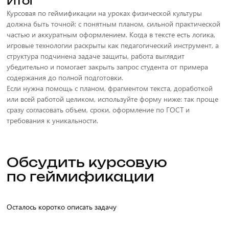
Да, потому что по этому запросу обычно ищут и пример
Итог
структуры, и реальную помощь с подготовкой. Поэтому страница
Курсовая по геймификации на уроках физической культуры
должна сочетать полезный SEO-контент, FAQ, план и понятный
должна быть точной: с понятным планом, сильной практической
путь к заявке.
частью и аккуратным оформлением. Когда в тексте есть логика,
игровые технологии раскрыты как педагогический инструмент, а
структура подчинена задаче защиты, работа выглядит
убедительно и помогает закрыть запрос студента от примера
содержания до полной подготовки.
Если нужна помощь с планом, фрагментом текста, доработкой
или всей работой целиком, используйте форму ниже: так проще
сразу согласовать объем, сроки, оформление по ГОСТ и
требования к уникальности.
Обсудить курсовую
по геймификации
Осталось коротко описать задачу