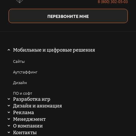
8 (800) 302-05-03
ПЕРЕЗВОНИТЕ МНЕ
Мобильные и цифровые решения
Сайты
Аутстаффинг
Дизайн
ПО и софт
Разработка игр
Мобильные игры
Дизайн и анимация
2D анимация
Реклама
Компьютерные игры
SEO продвижение сайтов
Менеджмент
3D анимация
Написать техническое задание
О компании
Браузерные и онлайн игры
ASO продвижение
История
Контакты
Мультфильмы