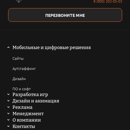
8 (800) 302-05-03
ПЕРЕЗВОНИТЕ МНЕ
Мобильные и цифровые решения
Сайты
Аутстаффинг
Дизайн
ПО и софт
Разработка игр
Мобильные игры
Дизайн и анимация
2D анимация
Реклама
Компьютерные игры
SEO продвижение сайтов
Менеджмент
3D анимация
Написать техническое задание
О компании
Браузерные и онлайн игры
ASO продвижение
История
Контакты
Мультфильмы