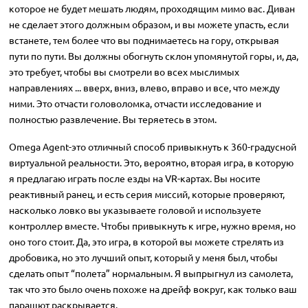
которое не будет мешать людям, проходящим мимо вас. Диван
не сделает этого должным образом, и вы можете упасть, если
встанете, тем более что вы поднимаетесь на гору, открывая
пути по пути. Вы должны обогнуть склон упомянутой горы, и, да,
это требует, чтобы вы смотрели во всех мыслимых
направлениях ... вверх, вниз, влево, вправо и все, что между
ними. Это отчасти головоломка, отчасти исследование и
полностью развлечение. Вы теряетесь в этом.
Omega Agent-это отличный способ привыкнуть к 360-градусной
виртуальной реальности. Это, вероятно, вторая игра, в которую
я предлагаю играть после езды на VR-картах. Вы носите
реактивный ранец, и есть серия миссий, которые проверяют,
насколько ловко вы указываете головой и используете
контроллер вместе. Чтобы привыкнуть к игре, нужно время, но
оно того стоит. Да, это игра, в которой вы можете стрелять из
дробовика, но это лучший опыт, который у меня был, чтобы
сделать опыт “полета” нормальным. Я выпрыгнул из самолета,
так что это было очень похоже на дрейф вокруг, как только ваш
парашют раскрывается.