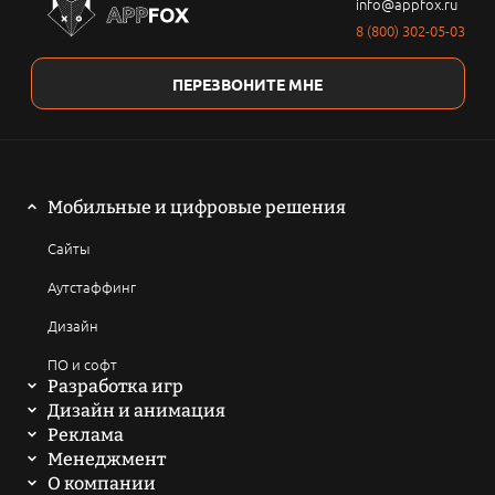
info@appfox.ru
8 (800) 302-05-03
ПЕРЕЗВОНИТЕ МНЕ
Мобильные и цифровые решения
Сайты
Аутстаффинг
Дизайн
ПО и софт
Разработка игр
Мобильные игры
Дизайн и анимация
2D анимация
Реклама
Компьютерные игры
SEO продвижение сайтов
Менеджмент
3D анимация
Написать техническое задание
О компании
Браузерные и онлайн игры