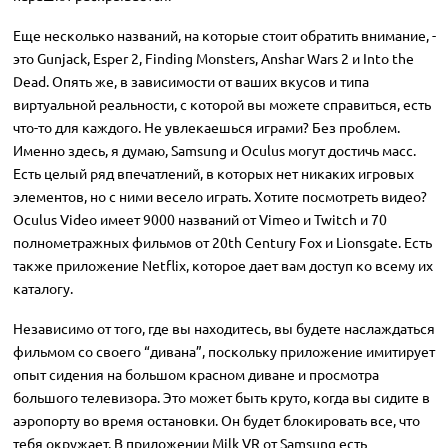
Еще несколько названий, на которые стоит обратить внимание, -
это Gunjack, Esper 2, Finding Monsters, Anshar Wars 2 и Into the
Dead. Опять же, в зависимости от ваших вкусов и типа
виртуальной реальности, с которой вы можете справиться, есть
что-то для каждого. Не увлекаешься играми? Без проблем.
Именно здесь, я думаю, Samsung и Oculus могут достичь масс.
Есть целый ряд впечатлений, в которых нет никаких игровых
элементов, но с ними весело играть. Хотите посмотреть видео?
Oculus Video имеет 9000 названий от Vimeo и Twitch и 70
полнометражных фильмов от 20th Century Fox и Lionsgate. Есть
также приложение Netflix, которое дает вам доступ ко всему их
каталогу.
Независимо от того, где вы находитесь, вы будете наслаждаться
фильмом со своего “дивана”, поскольку приложение имитирует
опыт сидения на большом красном диване и просмотра
большого телевизора. Это может быть круто, когда вы сидите в
аэропорту во время остановки. Он будет блокировать все, что
тебя окружает. В приложении Milk VR от Samsung есть