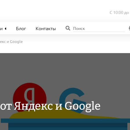
С 10:00 до
ии
Блог
Контакты
екс и Google
от Яндекс и Google