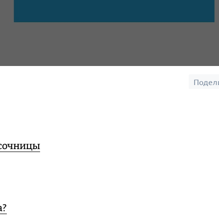
Подел
есочницы
а?