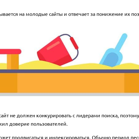
дывается на молодые сайты и отвечает за понижение их по
сайт не должен конкурировать с лидерами поиска, поэтому
ужил доверие пользователей.
ожет продвигаться и индексироваться. Обычно период песо