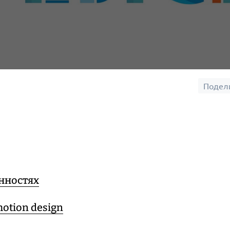
Подел
енностях
otion design