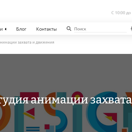
С 10:00 до
ии
Блог
Контакты
анимации захвата и движения
удия анимации захвата