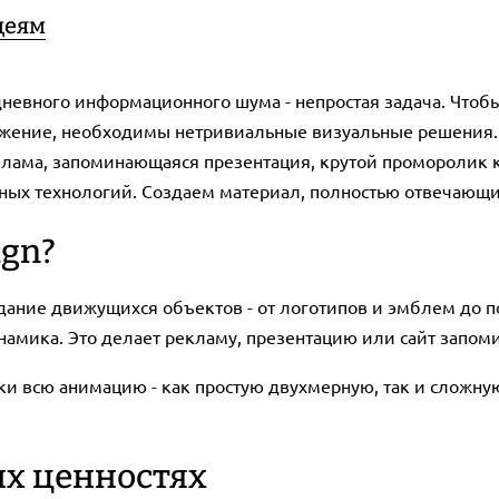
деям
невного информационного шума - непростая задача. Чтобы 
ложение, необходимы нетривиальные визуальные решения
еклама, запоминающаяся презентация, крутой проморолик 
чных технологий. Создаем материал, полностью отвечающ
ign?
дание движущихся объектов - от логотипов и эмблем до п
амика. Это делает рекламу, презентацию или сайт запо
ески всю анимацию - как простую двухмерную, так и слож
их ценностях