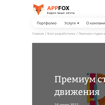
APP
FOX
Кодим ваши мечты
Портфолио
Услуги
О компан
Главная
Блог разработчика
Премиум студия 
Премиум ст
движения
24 июня 2022