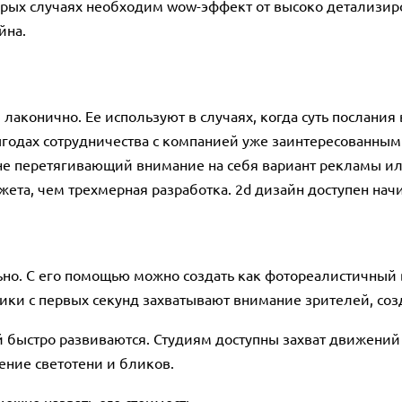
рых случаях необходим wow-эффект от высоко детализир
йна.
лаконично. Ее используют в случаях, когда суть послани
годах сотрудничества с компанией уже заинтересованным
м не перетягивающий внимание на себя вариант рекламы и
ета, чем трехмерная разработка. 2d дизайн доступен на
но. С его помощью можно создать как фотореалистичный 
ики с первых секунд захватывают внимание зрителей, со
й быстро развиваются. Студиям доступны захват движений
ение светотени и бликов.