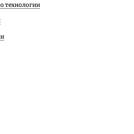
 о технологии
ы
ли