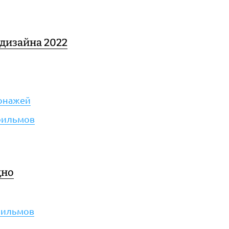
дизайна 2022
сонажей
фильмов
дно
фильмов