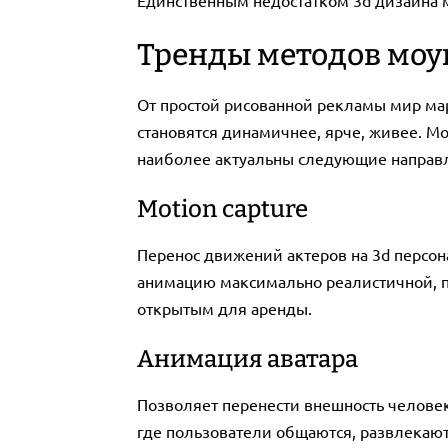
Единственным недостатком 3d дизайна м
Тренды методов моу
От простой рисованной рекламы мир ма
становятся динамичнее, ярче, живее. Мо
наиболее актуальны следующие направ
Мotion capture
Перенос движений актеров на 3d персо
анимацию максимально реалистичной, п
открытым для аренды.
Анимация аватара
Позволяет перенести внешность человек
где пользователи общаются, развлекают