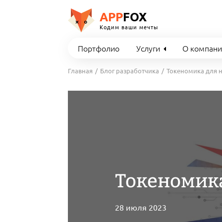
APP
FOX
Кодим ваши мечты
Портфолио
Услуги
О компан
Главная
Блог разработчика
Токеномика для 
Токеномика
28 июля 2023