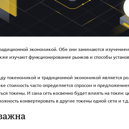
радиционной экономикой. Обе они занимаются изучением т
кже изучают функционирование рынков и способы установ
у токеномикой и традиционной экономикой является рол
ке стоимость часто определяется спросом и предложение
ься токены. И сама сеть косвенно будет влиять на токен: ц
жность конвертировать в другие токены одной сети и т.д
 важна