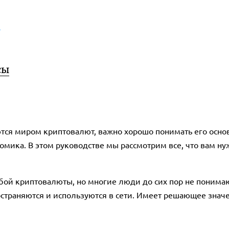
й
сы
тся миром криптовалют, важно хорошо понимать его осно
ика. В этом руководстве мы рассмотрим все, что вам нужно
й криптовалюты, но многие люди до сих пор не понимают,
ространяются и используются в сети. Имеет решающее знач