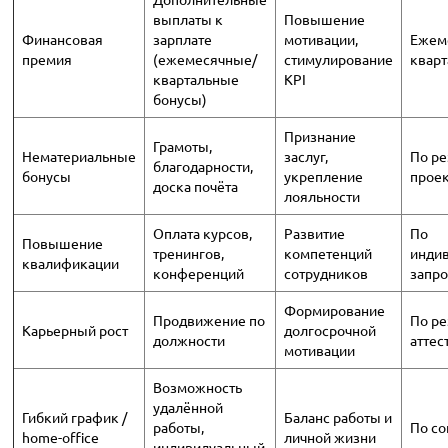
выплаты к
Повышение
Финансовая
зарплате
мотивации,
Ежеме
премия
(ежемесячные/
стимулирование
кварт
квартальные
KPI
бонусы)
Признание
Грамоты,
Нематериальные
заслуг,
По ре
благодарности,
бонусы
укрепление
прое
доска почёта
лояльности
Оплата курсов,
Развитие
По
Повышение
тренингов,
компетенций
инди
квалификации
конференций
сотрудников
запро
Формирование
Продвижение по
По ре
Карьерный рост
долгосрочной
должности
аттес
мотивации
Возможность
удалённой
Гибкий график /
Баланс работы и
работы,
По со
home-office
личной жизни
индивидуальный