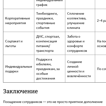
график
Тимбилдинги,
Сплочение
Корпоративные
праздники,
коллектива,
2–4 р
мероприятия
спортивные
улучшение
события
климата
ДМС, спортзал,
Забота о
Соцпакет и
компенсация
здоровье и
На по
льготы
питания/
комфорте
осно
транспорта
сотрудников
Подарки к
Создание
юбилеям,
Индивидуальные
личной
праздникам, за
По с
подарки
ценности и
особые
вовлечённости
достижения
Заключение
Поощрение сотрудников — это не просто приятное дополнение