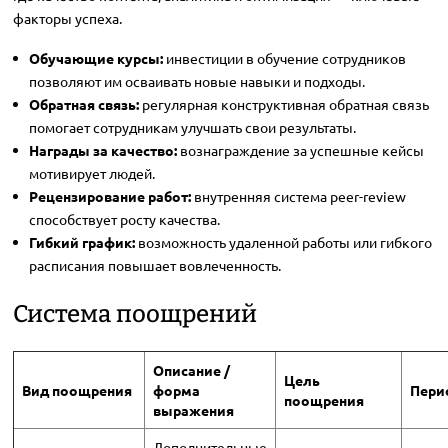
факторы успеха.
Обучающие курсы:
инвестиции в обучение сотрудников
позволяют им осваивать новые навыки и подходы.
Обратная связь:
регулярная конструктивная обратная связь
помогает сотрудникам улучшать свои результаты.
Награды за качество:
вознаграждение за успешные кейсы
мотивирует людей.
Рецензирование работ:
внутренняя система peer-review
способствует росту качества.
Гибкий график:
возможность удаленной работы или гибкого
расписания повышает вовлеченность.
Система поощрений
Описание /
Цель
Вид поощрения
форма
Пери
поощрения
выражения
Дополнительные