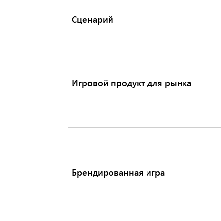
Сценарий
Сценарии,
в
которых
бизнесу
Игровой продукт для рынка
нужна
собственная
игра
Брендированная игра