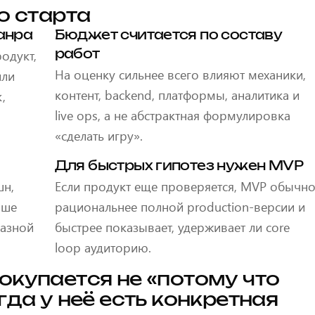
о старта
анра
Бюджет считается по составу
одукт,
работ
На оценку сильнее всего влияют механики,
или
контент, backend, платформы, аналитика и
,
live ops, а не абстрактная формулировка
«сделать игру».
Для быстрых гипотез нужен MVP
шн,
Если продукт еще проверяется, MVP обычн
чше
рациональнее полной production-версии и
разной
быстрее показывает, удерживает ли core
loop аудиторию.
окупается не «потому что
гда у неё есть конкретная