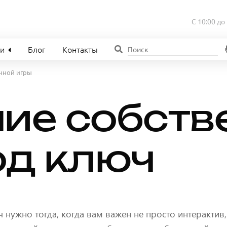
С 10:00 до
ии
Блог
Контакты
нной игры
ие собств
од ключ
 нужно тогда, когда вам важен не просто интерактив,