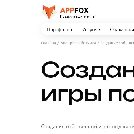
APP
FOX
Кодим ваши мечты
Портфолио
Услуги
О компан
Главная
Блог разработчика
создание собстве
Создан
игры п
Создание собственной игры под ключ