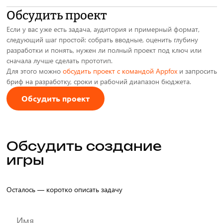
подготовки к печати, брендирования и дополнительных
Это нужно фиксировать в договорной модели до старта работ:
Обсудить проект
материалов для ведущих или запуска.
права на тексты, механику, визуальные материалы, печать,
Если у вас уже есть задача, аудитория и примерный формат,
тиражирование, адаптации и будущие доработки.
следующий шаг простой: собрать вводные, оценить глубину
разработки и понять, нужен ли полный проект под ключ или
сначала лучше сделать прототип.
Для этого можно
обсудить проект с командой Appfox
и запросить
бриф на разработку, сроки и рабочий диапазон бюджета.
Обсудить проект
Обсудить создание
игры
Осталось — коротко описать задачу