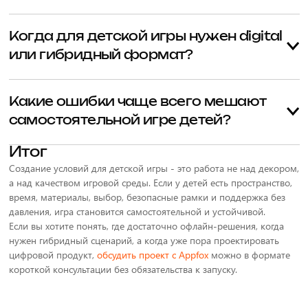
Рабочая среда дает повторяемые игровые сценарии, заметную
инициативу детей и меньше директивного вмешательства
Когда для детской игры нужен digital
взрослых. Если дети возвращаются к игре сами, меняют роли и
или гибридный формат?
удерживают сюжет, среда выполняет свою задачу.
Digital нужен, когда требуется масштабирование, персонализация,
аналитика, продолжение сценария вне площадки или связка
Какие ошибки чаще всего мешают
офлайна и онлайна в одном пользовательском пути. Если таких
самостоятельной игре детей?
задач нет, часто достаточно сильной офлайн-среды.
Обычно мешают чрезмерный контроль взрослых,
Итог
перегруженные правила, заранее заданные сценарии, бедный
Создание условий для детской игры - это работа не над декором,
выбор материалов и digital ради эффекта, а не ради задачи. Все
а над качеством игровой среды. Если у детей есть пространство,
это снижает свободу действия и убивает игровую инициативу.
время, материалы, выбор, безопасные рамки и поддержка без
давления, игра становится самостоятельной и устойчивой.
Если вы хотите понять, где достаточно офлайн-решения, когда
нужен гибридный сценарий, а когда уже пора проектировать
цифровой продукт,
обсудить проект с Appfox
можно в формате
короткой консультации без обязательства к запуску.