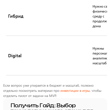
Нужно свя
физическ
Гибрид
среду с
продолже
дома
Нужны
персонали
Digital
аналитика 
масштаб
Если вопрос уже упирается в бюджет и масштаб, полезно
отдельно посмотреть материал про
инвестиции в игры
, чтобы
отделить пилот от задачи на MVP.
Получить Гайд: Выбор