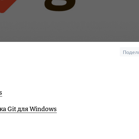
Подел
s
а Git для Windows