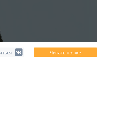
иться
Читать позже