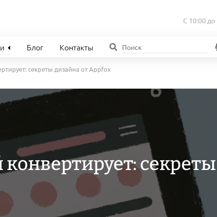
С 10:00 до
ии
Блог
Контакты
ртирует: секреты дизайна от Appfox
 конвертирует: секреты