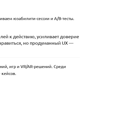
аиваем юзабилити-сессии и A/B-тесты.
елей к действию, усиливает доверие
онравиться, но продуманный UX —
ний, игр и VR/AR-решений. Среди
 кейсов.