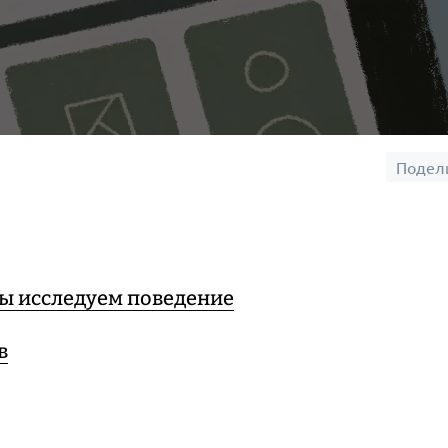
Подел
мы исследуем поведение
в