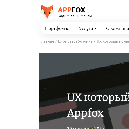
APP
FOX
Кодим ваши мечты
Портфолио
Услуги
О компан
Главная
Блог разработчика
UX который конве
UX который
Appfox
29 сентября 2025