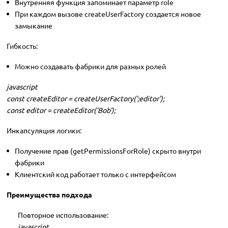
Внутренняя функция запоминает параметр role
При каждом вызове createUserFactory создается новое
замыкание
Гибкость:
Можно создавать фабрики для разных ролей
javascript
const createEditor = createUserFactory(';editor');
const editor = createEditor('Bob');
Инкапсуляция логики:
Получение прав (getPermissionsForRole) скрыто внутри
фабрики
Клиентский код работает только с интерфейсом
Преимущества подхода
Повторное использование:
javascript