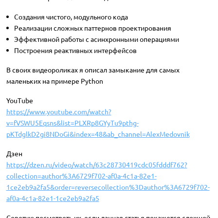
Создания чистого, модульного кода
Реализации сложных паттернов проектирования
Эффективной работы с асинхронными операциями
Построения реактивных интерфейсов
В своих видеороликах я описал замыкание для самых
маленьких на примере Python
YouTube
https://www.youtube.com/watch?
v=fVSWU5Eqsns&list=PLXRp8GYyTu9pthg-
pKTdglkD2gi8NDoGi&index=48&ab_channel=AlexMedovnik
Дзен
https://dzen.ru/video/watch/63c28730419cdc05fdddf762?
collection=author%3A6729f702-af0a-4c1a-82e1-
1ce2eb9a2fa5&order=reversecollection%3Dauthor%3A6729f702-
af0a-4c1a-82e1-1ce2eb9a2fa5
Советую посмотреть их, если данная статья покажется сложной.