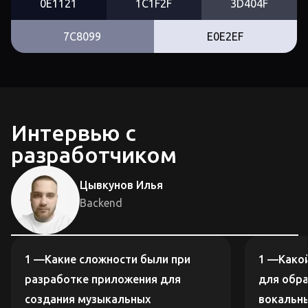
0E1121
1C1F2F
3D404F
7C8099
E0E2EF
Интервью с
разработчиком
Цывкунов Илья
Backend
Какие сложности были при
Како
разработке приложения для
для обр
создания музыкальных
вокальны