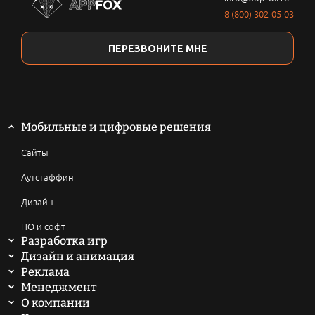
8 (800) 302-05-03
ПЕРЕЗВОНИТЕ МНЕ
Мобильные и цифровые решения
Сайты
Аутстаффинг
Дизайн
ПО и софт
Разработка игр
Мобильные игры
Дизайн и анимация
2D анимация
Реклама
Компьютерные игры
SEO продвижение сайтов
Менеджмент
3D анимация
Написать техническое задание
О компании
Браузерные и онлайн игры
ASO продвижение