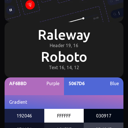
Raleway
Header 19, 16
Roboto
Text 16, 14, 12
AF6BBD
Purple
5067D6
Blue
Gradient
192046
FFFFFF
030917