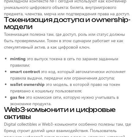
прикладном контексте NFT сегодня используют как контейнер
уникального цифрового объекта: билета, внутриигрового
предмета, членства, мерча или подтверждения права на доступ.
Токенизация доступа и ownership-
модели
Токенизация полезна там, где доступ, роль или статус должны
быть проверяемыми. Токен в этом сценарии работает не как
спекулятивный актив, а как цифровой ключ.
minting
это выпуск токена в сеть по заранее заданным
правилам;
smart contract
это код, который автоматически исполняет
правила выдачи, передачи или ограничения доступа;
wallet ownership
это модель, в которой право на токен
привязано к кошельку пользователя;
gas fee
это комиссия сети, которую нужно учитывать в
экономике продукта.
Web3-комьюнити и цифровые
активы
Digital collectibles и Web3-комьюнити особенно полезны там, где
бренд строит долгий цикл взаимодействия. Пользователь
получает цифровой актив вместе с ролью, уровнем, историей