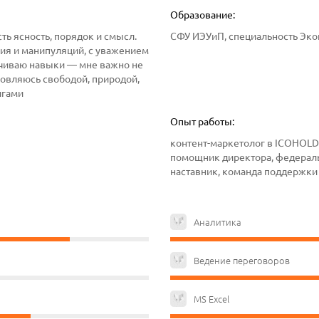
Образование:
ть ясность, порядок и смысл.
СФУ ИЭУиП, специальность Эко
ия и манипуляций, с уважением
тачиваю навыки — мне важно не
хновляюсь свободой, природой,
игами
Опыт работы:
контент-маркетолог в ICOHOLDER
помощник директора, федераль
наставник, команда поддержки
Аналитика
Ведение переговоров
MS Excel