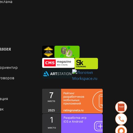
еклама
вания
 ориентир
говоров
ация
ак