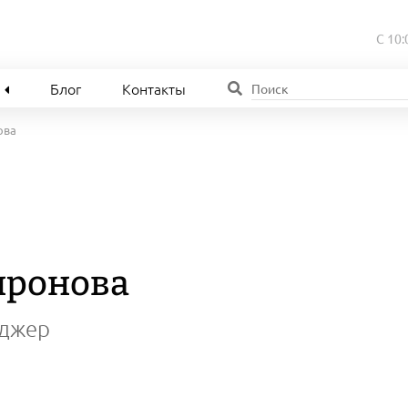
С 10:
Блог
Контакты
ова
иронова
еджер