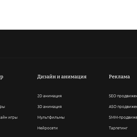
гр
Дизайн и анимация
Реклама
2D анимация
SEO продвиже
гры
3D анимация
ASO продвиже
лайн игры
Мультфильмы
SMM-продвиж
Нейросети
Таргетинг