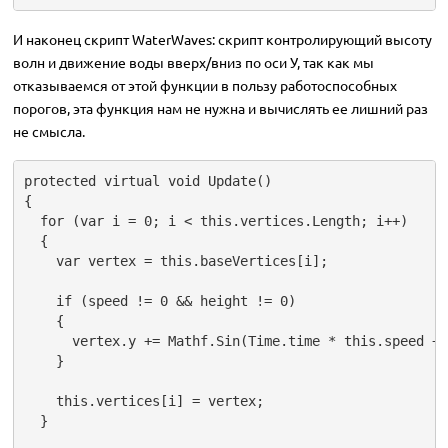
И наконец скрипт WaterWaves: скрипт контролирующий высоту
волн и движение воды вверх/вниз по оси У, так как мы
отказываемся от этой функции в пользу работоспособных
порогов, эта функция нам не нужна и вычислять ее лишний раз
не смысла.
protected virtual void Update()

{

  for (var i = 0; i < this.vertices.Length; i++)

  {

    var vertex = this.baseVertices[i];

    if (speed != 0 && height != 0)

    {

      vertex.y += Mathf.Sin(Time.time * this.speed + 
    }

    this.vertices[i] = vertex;

  }
