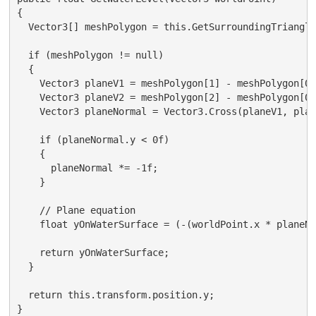
{

  Vector3[] meshPolygon = this.GetSurroundingTriangle
  if (meshPolygon != null)

  {

    Vector3 planeV1 = meshPolygon[1] - meshPolygon[0];
    Vector3 planeV2 = meshPolygon[2] - meshPolygon[0];
    Vector3 planeNormal = Vector3.Cross(planeV1, plan
    if (planeNormal.y < 0f)

    {

      planeNormal *= -1f;

    }

    // Plane equation

    float yOnWaterSurface = (-(worldPoint.x * planeNo
    return yOnWaterSurface;

  }

  return this.transform.position.y;

}