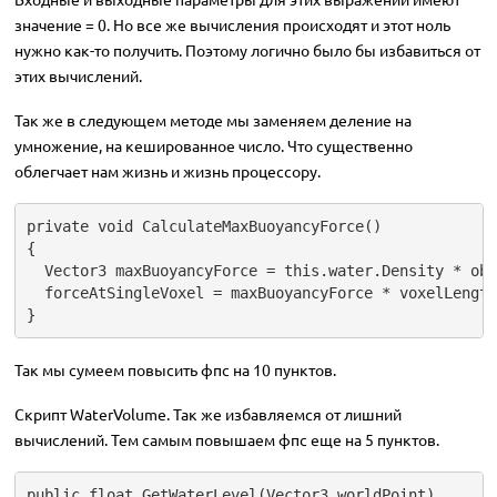
значение = 0. Но все же вычисления происходят и этот ноль
нужно как-то получить. Поэтому логично было бы избавиться от
этих вычислений.
Так же в следующем методе мы заменяем деление на
умножение, на кешированное число. Что существенно
облегчает нам жизнь и жизнь процессору.
private void CalculateMaxBuoyancyForce()

{

  Vector3 maxBuoyancyForce = this.water.Density * obj
  forceAtSingleVoxel = maxBuoyancyForce * voxelLength;
}
Так мы сумеем повысить фпс на 10 пунктов.
Скрипт WaterVolume. Так же избавляемся от лишний
вычислений. Тем самым повышаем фпс еще на 5 пунктов.
public float GetWaterLevel(Vector3 worldPoint)
