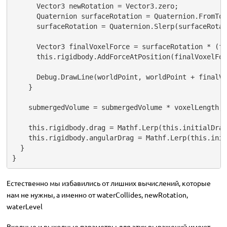
      Vector3 newRotation = Vector3.zero;

      Quaternion surfaceRotation = Quaternion.FromToR
      surfaceRotation = Quaternion.Slerp(surfaceRotat
      Vector3 finalVoxelForce = surfaceRotation * (fo
      this.rigidbody.AddForceAtPosition(finalVoxelFor
      Debug.DrawLine(worldPoint, worldPoint + finalVo
    }

    submergedVolume = submergedVolume * voxelLength; 
    this.rigidbody.drag = Mathf.Lerp(this.initialDrag
    this.rigidbody.angularDrag = Mathf.Lerp(this.init
  }

}
Естественно мы избавились от лишних вычислений, которые
нам не нужны, а именно от waterCollides, newRotation,
waterLevel
Входные и выходные параметры для этих выражений имеют