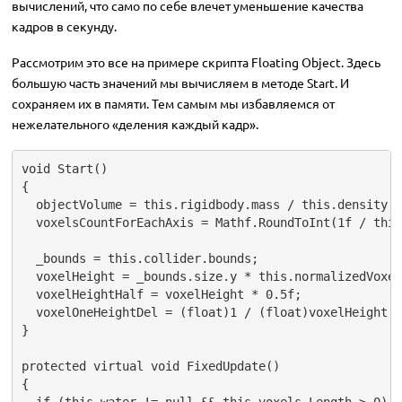
вычислений, что само по себе влечет уменьшение качества
кадров в секунду.
Рассмотрим это все на примере скрипта Floating Object. Здесь
большую часть значений мы вычисляем в методе Start. И
сохраняем их в памяти. Тем самым мы избавляемся от
нежелательного «деления каждый кадр».
void Start()

{

  objectVolume = this.rigidbody.mass / this.density;

  voxelsCountForEachAxis = Mathf.RoundToInt(1f / this
  _bounds = this.collider.bounds;

  voxelHeight = _bounds.size.y * this.normalizedVoxel
  voxelHeightHalf = voxelHeight * 0.5f;

  voxelOneHeightDel = (float)1 / (float)voxelHeight;

}

protected virtual void FixedUpdate()

{
