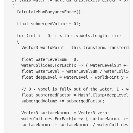
  if (this.water != null && this.voxels.Length > 0)

  {

    CalculateMaxBuoyancyForce();

    float submergedVolume = 0f;

    for (int i = 0; i < this.voxels.Length; i++)

    {

      Vector3 worldPoint = this.transform.TransformPo
      float waterLevelSum = 0;

      waterCollides.ForEach(x => { waterLevelSum += x
      float waterLevel = waterLevelSum / waterCollide
      float deepLevel = waterLevel - worldPoint.y + v
      // 0 - voxel is fully out of the water, 1 - vox
      float submergedFactor = Mathf.Clamp(deepLevel *
      submergedVolume += submergedFactor;

      Vector3 surfaceNormal = Vector3.zero;

      waterCollides.ForEach(x => { surfaceNormal += x
      surfaceNormal = surfaceNormal / waterCollides.C