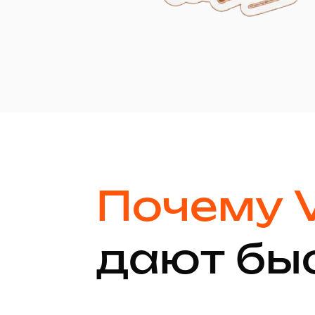
Почему V
дают бы