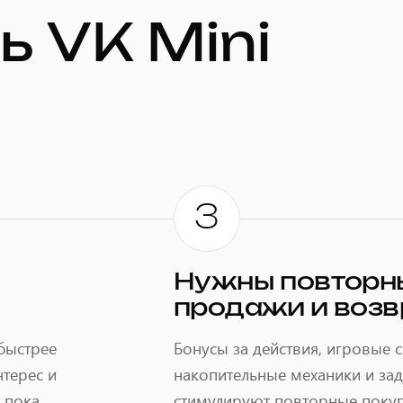
ь VK Mini
3
Нужны повторн
продажи и воз
быстрее
Бонусы за действия, игровые с
терес и
накопительные механики и за
 пока
стимулируют повторные покуп