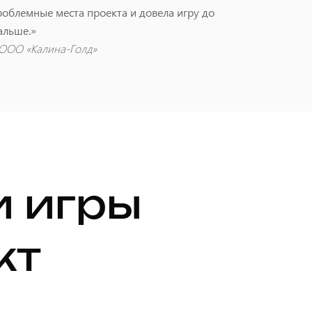
облемные места проекта и довела игру до
альше.»
р ООО «Калина-Голд»
и игры
кт