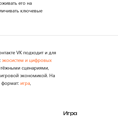
рживать его на
еличивать ключевые
нтакте VK подходит и для
х
экосистем и цифровых
атёжными сценариями,
 игровой экономикой. На
й формат:
игра
,
Игра