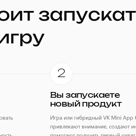
оит запускат
игру
2
Вы запускаете
новый продукт
овать
Игра или гибридный VK Mini App 
привлекают внимание, создают ин
ность
помогают получить первый охват,