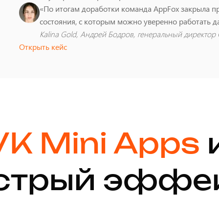
«По итогам доработки команда AppFox закрыла пр
состояния, с которым можно уверенно работать д
Kalina Gold, Андрей Бодров, генеральный директо
Открыть кейс
K Mini Apps
стрый эффе