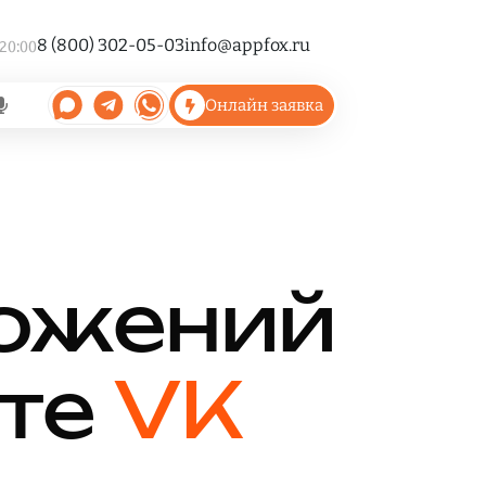
8 (800) 302-05-03
info@appfox.ru
 20:00
Онлайн заявка
ожений
кте
VK