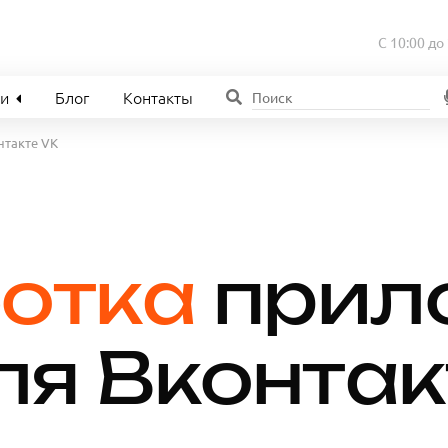
С 10:00 до
ии
Блог
Контакты
нтакте VK
отка
прил
для Вконта