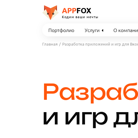
APP
FOX
Кодим ваши мечты
Портфолио
Услуги
О компан
Главная
Разработка приложений и игр для Вко
Разраб
и игр 