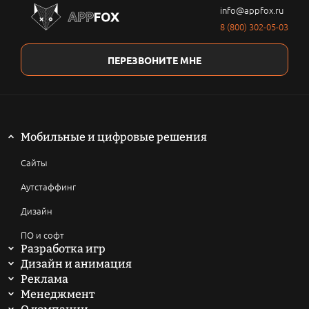
info@appfox.ru
8 (800) 302-05-03
ПЕРЕЗВОНИТЕ МНЕ
Мобильные и цифровые решения
Сайты
Аутстаффинг
Дизайн
ПО и софт
Разработка игр
Мобильные игры
Дизайн и анимация
2D анимация
Реклама
Компьютерные игры
SEO продвижение сайтов
Менеджмент
3D анимация