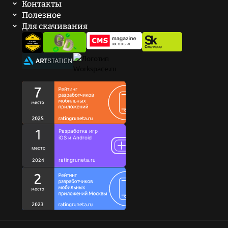
История
Контакты
Мультфильмы
Токеномика проекта
Крипто - проекты
Заполнить бриф
Полезное
SMM-продвижение
Наша команда
Нейросети
Онлайн-школа
Для скачивания
Аналитика
VR - виртуальная реальность
Вакансии
Таргетинг
Визуальный ориентир
Портфолио
3D моделирование
Тестовые задания
AR - дополненная реальность
Блог
Контекстная реклама
Примеры договоров
Отзывы клиентов
Разработка айдентики
Календарь событий
Озвучка и музыка
Визитка
Презентация
Ответы на вопросы
Разработка логотипов
Калькулятор стоимости
Промо - игры
Реквизиты компании
Юр. информация
Мы в СМИ
Инвестиции в игры
Детские игры
Товарный знак
Мы читаем книги
Аккредитация
Кодекс
Благотворительность
Исследования
Ценности
Цитаты сотрудников
Стикеры AppFox в Telegram