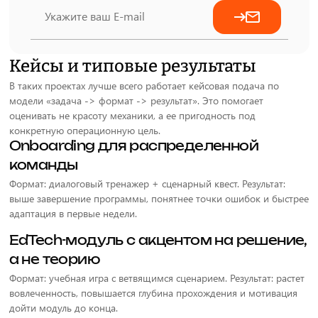
Кейсы и типовые результаты
В таких проектах лучше всего работает кейсовая подача по
модели «задача -> формат -> результат». Это помогает
оценивать не красоту механики, а ее пригодность под
конкретную операционную цель.
Onboarding для распределенной
команды
Формат: диалоговый тренажер + сценарный квест. Результат:
выше завершение программы, понятнее точки ошибок и быстрее
адаптация в первые недели.
EdTech-модуль с акцентом на решение,
а не теорию
Формат: учебная игра с ветвящимся сценарием. Результат: растет
вовлеченность, повышается глубина прохождения и мотивация
дойти модуль до конца.