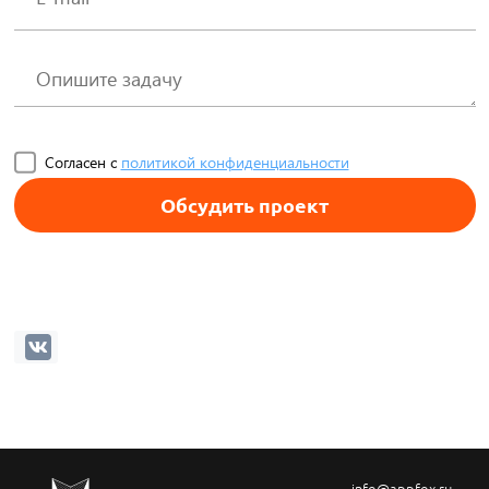
Согласен с
политикой конфиденциальности
Обсудить проект
info@appfox.ru