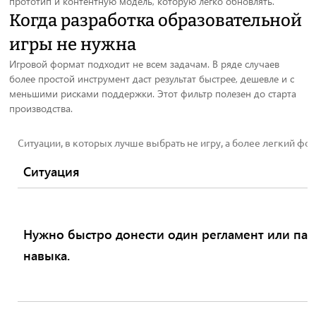
прототип и контентную модель, которую легко обновлять.
Когда разработка образовательной
игры не нужна
Игровой формат подходит не всем задачам. В ряде случаев
более простой инструмент даст результат быстрее, дешевле и с
меньшими рисками поддержки. Этот фильтр полезен до старта
производства.
Ситуации, в которых лучше выбрать не игру, а более легкий фо
Ситуация
Нужно быстро донести один регламент или пам
навыка.