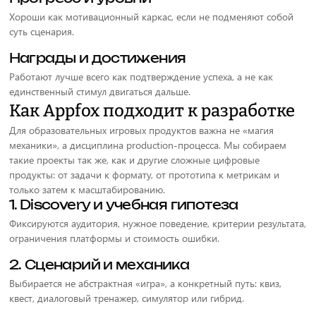
Хороши как мотивационный каркас, если не подменяют собой
суть сценария.
Награды и достижения
Работают лучше всего как подтверждение успеха, а не как
единственный стимул двигаться дальше.
Как Appfox подходит к разработке
Для образовательных игровых продуктов важна не «магия
механики», а дисциплина production-процесса. Мы собираем
такие проекты так же, как и другие сложные цифровые
продукты: от задачи к формату, от прототипа к метрикам и
только затем к масштабированию.
1. Discovery и учебная гипотеза
Фиксируются аудитория, нужное поведение, критерии результата,
ограничения платформы и стоимость ошибки.
2. Сценарий и механика
Выбирается не абстрактная «игра», а конкретный путь: квиз,
квест, диалоговый тренажер, симулятор или гибрид.