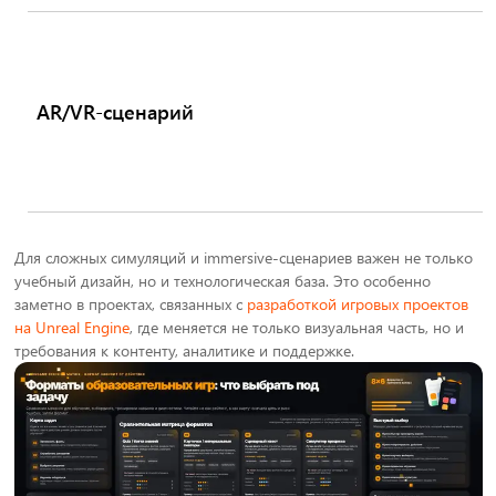
AR/VR-сценарий
Для сложных симуляций и immersive-сценариев важен не только
учебный дизайн, но и технологическая база. Это особенно
заметно в проектах, связанных с
разработкой игровых проектов
на Unreal Engine
, где меняется не только визуальная часть, но и
требования к контенту, аналитике и поддержке.