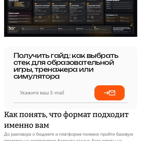
Получить гайд: как выбрать
стек для образовательной
игры, тренажера или
симулятора
Как понять, что формат подходит
именно вам
До разговора о бюджете и платформе полезно пройти базовую
проверку на соответствие формата задаче. Если ответы на