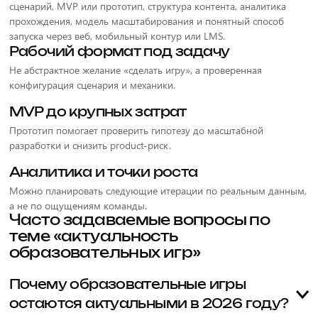
сценарий, MVP или прототип, структура контента, аналитика
прохождения, модель масштабирования и понятный способ
запуска через веб, мобильный контур или LMS.
Рабочий формат под задачу
Не абстрактное желание «сделать игру», а проверенная
конфигурация сценария и механики.
MVP до крупных затрат
Прототип помогает проверить гипотезу до масштабной
разработки и снизить product-риск.
Аналитика и точки роста
Можно планировать следующие итерации по реальным данным,
а не по ощущениям команды.
Часто задаваемые вопросы по
теме «актуальность
образовательных игр»
Почему образовательные игры
остаются актуальными в 2026 году?