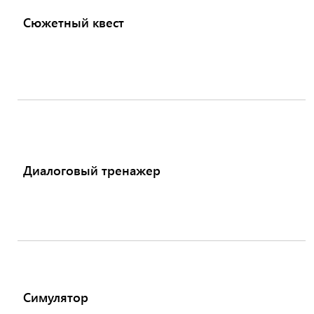
Сюжетный квест
Диалоговый тренажер
Симулятор