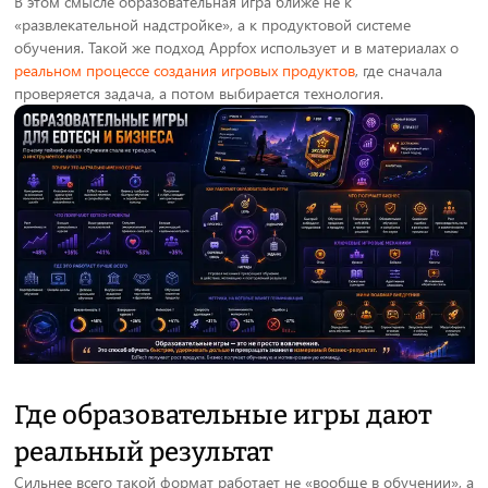
В этом смысле образовательная игра ближе не к
«развлекательной надстройке», а к продуктовой системе
обучения. Такой же подход Appfox использует и в материалах о
реальном процессе создания игровых продуктов
, где сначала
проверяется задача, а потом выбирается технология.
Где образовательные игры дают
реальный результат
Сильнее всего такой формат работает не «вообще в обучении», а