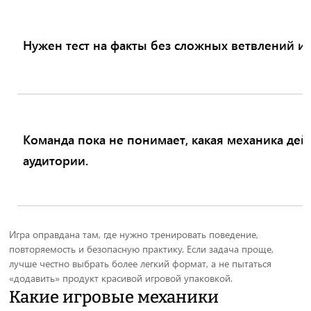
Нужен тест на факты без сложных ветвлений и 
Команда пока не понимает, какая механика де
аудитории.
Игра оправдана там, где нужно тренировать поведение,
повторяемость и безопасную практику. Если задача проще,
лучше честно выбрать более легкий формат, а не пытаться
«додавить» продукт красивой игровой упаковкой.
Какие игровые механики