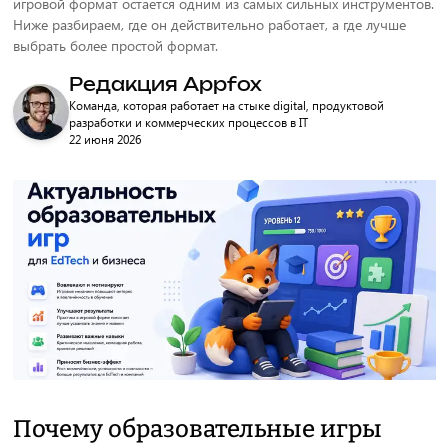
игровой формат остается одним из самых сильных инструментов.
Ниже разбираем, где он действительно работает, а где лучше
выбрать более простой формат.
Редакция Appfox
Команда, которая работает на стыке digital, продуктовой
разработки и коммерческих процессов в IT
22 июня 2026
Почему образовательные игры