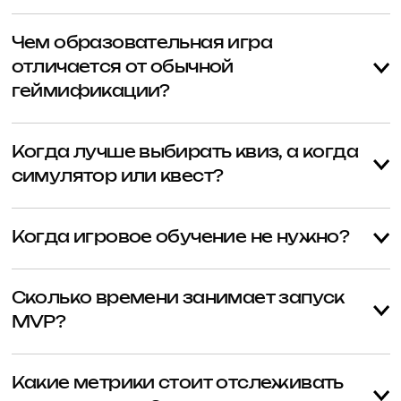
Потому что они решают задачу, с которой слабо справляется
линейный контент: дают безопасную практику, повторяемость
Чем образовательная игра
действия, контекст выбора и аналитику по прохождению, а не
отличается от обычной
только факт просмотра урока.
геймификации?
Геймификация чаще добавляет баллы и награды поверх готового
курса. Образовательная игра строится вокруг самого сценария
Когда лучше выбирать квиз, а когда
обучения: пользователь принимает решения, ошибается,
симулятор или квест?
получает обратную связь и осваивает навык через действие.
Квиз подходит для проверки фактов и коротких модулей. Квест
нужен там, где важен контекст выбора. Симулятор и диалоговый
Когда игровое обучение не нужно?
тренажер сильнее всего работают в процедурах, сервисе,
onboarding и безопасной отработке реальных ситуаций.
Если задача сводится к выдаче регламента, памятки или короткой
справочной информации, чаще быстрее и дешевле работают
Сколько времени занимает запуск
база знаний, LMS-модуль или обычный интерактив без
MVP?
отдельной игровой оболочки.
Простой MVP на одном сценарии часто можно собрать за 4-8
недель, если контент и учебная цель уже определены.
Какие метрики стоит отслеживать
Полноценная система с несколькими ветками, аналитикой и