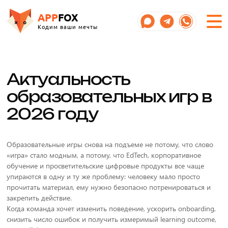
APP
FOX
Кодим ваши мечты
Актуальность
образовательных игр в
2026 году
Образовательные игры снова на подъеме не потому, что слово
«игра» стало модным, а потому, что EdTech, корпоративное
обучение и просветительские цифровые продукты все чаще
упираются в одну и ту же проблему: человеку мало просто
прочитать материал, ему нужно безопасно потренироваться и
закрепить действие.
Когда команда хочет изменить поведение, ускорить onboarding,
снизить число ошибок и получить измеримый learning outcome,