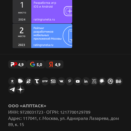
Кодекс
Благотворительность
Исследования
Ценности
Цитаты сотрудников
Стикеры AppFox в Telegram
4,9
5,0
4,9
ООО «АППТАСК»
ИНН: 9728031723 · ОГРН: 1217700129789
Адрес: 117041, г. Москва, ул. Адмирала Лазарева, дом
89, к. 15