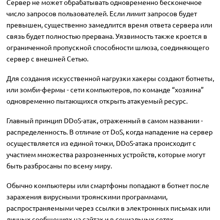
Сервер не может обрабатывать одновременно бесконечное
число запросов пользователей. Если лимит запросов будет
превышен, существенно замедлится время ответа сервера или
связь будет полностью прервана. Уязвимость также кроется в
ограниченной пропускной способности шлюза, соединяющего
сервер с внешней Сетью.
Для создания искусственной нагрузки хакеры создают ботнеты,
или зомби-фермы - сети компьютеров, по команде “хозяина”
одновременно пытающихся открыть атакуемый ресурс.
Главный принцип DDoS-атак, отраженный в самом названии -
распределенность. В отличие от DoS, когда нападение на сервер
осуществляется из единой точки, DDoS-атака происходит с
участием множества разрозненных устройств, которые могут
быть разбросаны по всему миру.
Обычно компьютеры или смартфоны попадают в ботнет после
заражения вирусными троянскими программами,
распространяемыми через ссылки в электронных письмах или
личных сообщениях на сайтах и в социальных сетях.