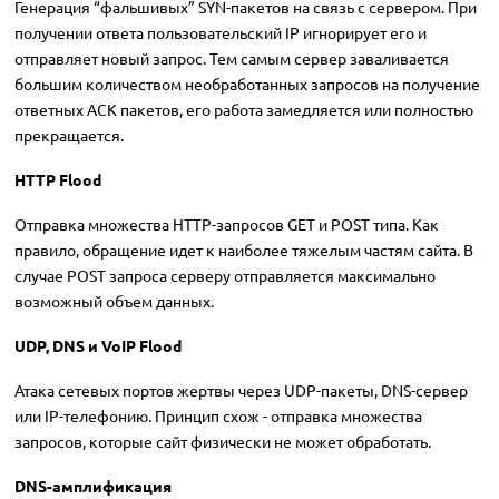
Генерация “фальшивых” SYN-пакетов на связь с сервером. При
получении ответа пользовательский IP игнорирует его и
отправляет новый запрос. Тем самым сервер заваливается
большим количеством необработанных запросов на получение
ответных ACK пакетов, его работа замедляется или полностью
прекращается.
HTTP Flood
Отправка множества HTTP-запросов GET и POST типа. Как
правило, обращение идет к наиболее тяжелым частям сайта. В
случае POST запроса серверу отправляется максимально
возможный объем данных.
UDP, DNS и VoIP Flood
Атака сетевых портов жертвы через UDP-пакеты, DNS-сервер
или IP-телефонию. Принцип схож - отправка множества
запросов, которые сайт физически не может обработать.
DNS-амплификация