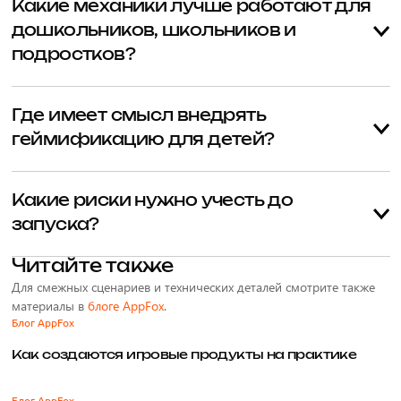
использует отдельные игровые элементы внутри учебного или
Какие механики лучше работают для
продуктового сценария. Целью остается обучение, а не сама
дошкольников, школьников и
игра.
подростков?
Дошкольникам подходят короткие циклы и визуальная награда,
младшим школьникам — маршрут, уровни и достижения,
Где имеет смысл внедрять
подросткам — автономия, статус, сложные челленджи и
геймификацию для детей?
уважительный тон.
В онлайн-школах, LMS, детских приложениях, курсах
программирования, кружках, лагерях и гибридных edtech-
Какие риски нужно учесть до
сервисах, где нужно повышать вовлечение, регулярность и
запуска?
completion rate.
Основные риски — токсичная конкуренция, награды без связи с
Читайте также
навыком, перегруженный интерфейс, игнорирование возраста и
Для смежных сценариев и технических деталей смотрите также
privacy-требований, а также попытка заменить слабый продукт
материалы в
блоге AppFox
.
декоративной игровизацией.
Блог AppFox
Как создаются игровые продукты на практике
Блог AppFox