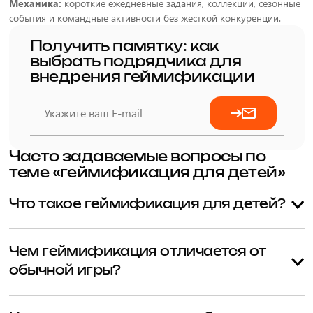
Механика:
короткие ежедневные задания, коллекции, сезонные
события и командные активности без жесткой конкуренции.
Получить памятку: как
выбрать подрядчика для
внедрения геймификации
Часто задаваемые вопросы по
теме «геймификация для детей»
Что такое геймификация для детей?
Это внедрение игровых механик в обучение и цифровой
продукт, чтобы поддержать полезное действие: возвращение к
Чем геймификация отличается от
занятиям, прохождение модулей, видимый прогресс и понятную
обычной игры?
обратную связь.
Игра является самостоятельным опытом, а геймификация