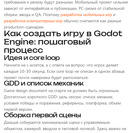
требования к релизу будут разными. Мобильный проект сильнее
зависит от интерфейсов и публикации, PC-релиз от стабильной
сборки, ввода и QA. Поэтому
разработка мобильных игр
и
разработка компьютерных игр
обычно считаются как разные
production-сценарии.
Как создать игру в Godot
Engine: пошаговый
процесс
Идея и core loop
Начните не с ассетов, а с ответа на вопрос: что игрок делает
каждые 10-30 секунд. Если core loop не описан в одном абзаце,
проект почти наверняка будет расползаться.
GDD и список механик
Game design document на старте не должен быть огромным.
Достаточно короткого GDD: цель сессии, список механик,
условия победы и поражения, референсы, платформа, объем
первой версии.
Сборка первой сцены
Дальше собирается минимальная сцена с управляемым
объектом, камерой, вводом и тестовой логикой. Здесь важно не