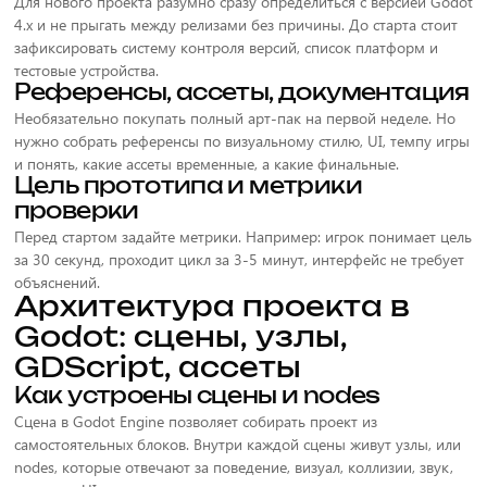
Для нового проекта разумно сразу определиться с версией Godot
4.x и не прыгать между релизами без причины. До старта стоит
зафиксировать систему контроля версий, список платформ и
тестовые устройства.
Референсы, ассеты, документация
Необязательно покупать полный арт-пак на первой неделе. Но
нужно собрать референсы по визуальному стилю, UI, темпу игры
и понять, какие ассеты временные, а какие финальные.
Цель прототипа и метрики
проверки
Перед стартом задайте метрики. Например: игрок понимает цель
за 30 секунд, проходит цикл за 3-5 минут, интерфейс не требует
объяснений.
Архитектура проекта в
Godot: сцены, узлы,
GDScript, ассеты
Как устроены сцены и nodes
Сцена в Godot Engine позволяет собирать проект из
самостоятельных блоков. Внутри каждой сцены живут узлы, или
nodes, которые отвечают за поведение, визуал, коллизии, звук,