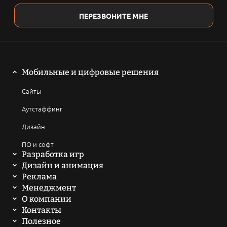
ПЕРЕЗВОНИТЕ МНЕ
Мобильные и цифровые решения
Сайты
Аутстаффинг
Дизайн
ПО и софт
Разработка игр
Мобильные игры
Дизайн и анимация
2D анимация
Реклама
Компьютерные игры
SEO продвижение сайтов
Менеджмент
3D анимация
Написать техническое задание
О компании
Браузерные и онлайн игры
ASO продвижение
История
Контакты
Мультфильмы
Токеномика проекта
Крипто - проекты
Заполнить бриф
Полезное
SMM-продвижение