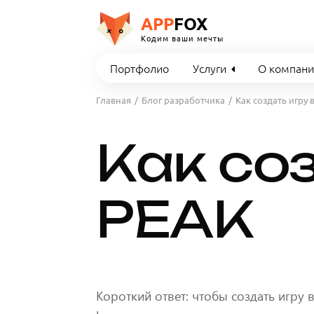
APP
FOX
Кодим ваши мечты
Портфолио
Услуги
О компан
Главная
Блог разработчика
Как создать игру 
Как соз
PEAK
Короткий ответ: чтобы создать игру 