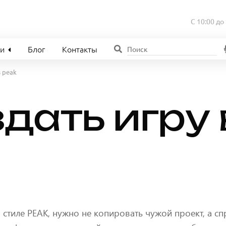
С 10:00 до
ии
Блог
Контакты
в peak
дать игру 
в стиле PEAK, нужно не копировать чужой проект, а сп