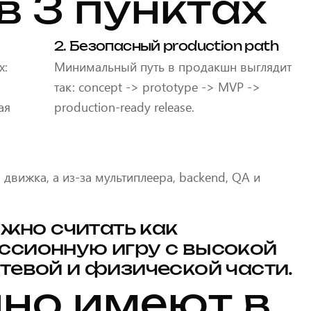
в 3 пунктах
2. Безопасный production path
х:
Минимальный путь в продакшн выглядит
так: concept -> prototype -> MVP ->
ая
production-ready release.
 движка, а из-за мультиплеера, backend, QA и
ужно считать как
ссионную игру с высокой
тевой и физической части.
чно имеют в