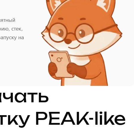
нятный
ию, стек,
запуску на
ачать
ку PEAK-like