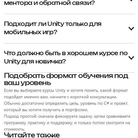
ментора и обратной связи?
Только для поверхностного знакомства с движком; для роста и
портфолио поддержка почти обязательна.
Подходит ли Unity только для
мобильных игр?
Нет, Unity используют для mobile, desktop, VR/AR, интерактивных
приложений и прототипов.
Что должно быть в хорошем курсе по
Unity для новичка?
Пошаговая программа, база по C#, практика, проекты для
Подобрать формат обучения под
портфолио и понятный формат обратной связи.
ваш уровень
Если вы выбираете курсы Unity и хотите понять, какой формат
подойдет именно вам, начните с короткой консультации.
Обычно достаточно определить цель, уровень по C# и проект,
который вы хотите получить в портфолио.
Подход простой: сначала фиксируете задачу, затем сравниваете
программу, практику и поддержку, и только потом смотрите на
стоимость.
Читайте также