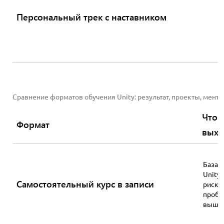
Персональный трек с наставником
Сравнение форматов обучения Unity: результат, проекты, менто
Что 
Формат
выхо
База п
Unity,
Самостоятельный курс в записи
риск
пробе
выше