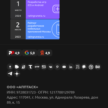
Благотворительность
Исследования
Ценности
Цитаты сотрудников
Стикеры AppFox в Telegram
4,9
5,0
4,9
ООО «АППТАСК»
ИНН: 9728031723 · ОГРН: 1217700129789
Адрес: 117041, г. Москва, ул. Адмирала Лазарева, дом
89, к. 15