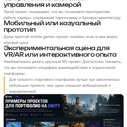
управления и камерой
Такой проект показывает, что вы понимаете пространство,
работу камеры, управление персонажем и базовую архитектуру.
Мобильный или казуальный
прототип
Даже простой mobile games-проект полезен, если в нем видно
игровой цикл.
Экспериментальная сцена для
VR/AR или интерактивного опыта
Необязательно делать крупный XR-проект. Достаточно показать,
что вы понимаете специфику взаимодействия и ограничения
платформы.
Для сильного стартового портфолио лучше три законченных
небольших проекта, чем один слишком амбициозный и
недоделанный.