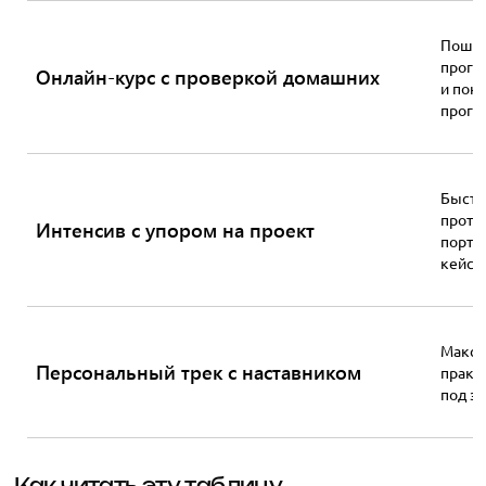
Пошаг
прогр
Онлайн-курс с проверкой домашних
и пон
прогр
Быст
прото
Интенсив с упором на проект
портф
кейс
Макс
Персональный трек с наставником
практ
под за