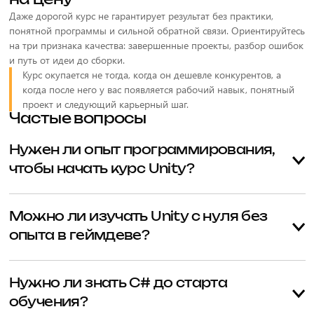
на цену
Даже дорогой курс не гарантирует результат без практики,
понятной программы и сильной обратной связи. Ориентируйтесь
на три признака качества: завершенные проекты, разбор ошибок
и путь от идеи до сборки.
Курс окупается не тогда, когда он дешевле конкурентов, а
когда после него у вас появляется рабочий навык, понятный
проект и следующий карьерный шаг.
Частые вопросы
Нужен ли опыт программирования,
чтобы начать курс Unity?
Нет, если в программе есть отдельный входной блок по C# и
работе с интерфейсом Unity.
Можно ли изучать Unity с нуля без
опыта в геймдеве?
Да, если обучение построено пошагово и включает практику с
обратной связью.
Нужно ли знать C# до старта
обучения?