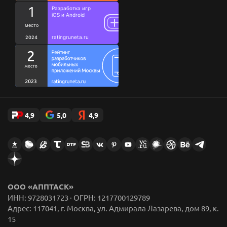
Кодекс
Благотворительность
Исследования
Ценности
Цитаты сотрудников
Стикеры AppFox в Telegram
4,9
5,0
4,9
ООО «АППТАСК»
ИНН: 9728031723 · ОГРН: 1217700129789
Адрес: 117041, г. Москва, ул. Адмирала Лазарева, дом 89, к.
15