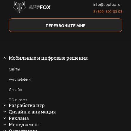
info@appfox.ru
8 (800) 302-05-03
ПЕРЕЗВОНИТЕ МНЕ
Мобильные и цифровые решения
Сайты
Аутстаффинг
Дизайн
ПО и софт
Разработка игр
Мобильные игры
Дизайн и анимация
2D анимация
Реклама
Компьютерные игры
SEO продвижение сайтов
Менеджмент
3D анимация